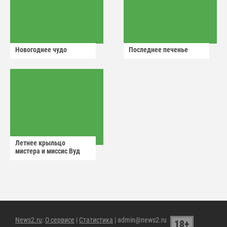
Новогоднее чудо
Последнее печенье
Летнее крыльцо
мистера и миссис Вуд
News2.ru
:
О сервисе
|
Статистика
| admin@news2.ru
18+