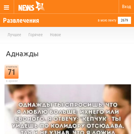
Вход
Развлечения
в мою ленту
2679
Лучшее
Горячее
Новое
Аднажды
отметили
71
в архиве