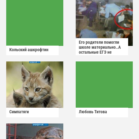
Его родители помогли
школе материально..А
Кольский ашкрофтин
остальные ЕГЭ не
сдадут
Симпатяги
Любовь Титова