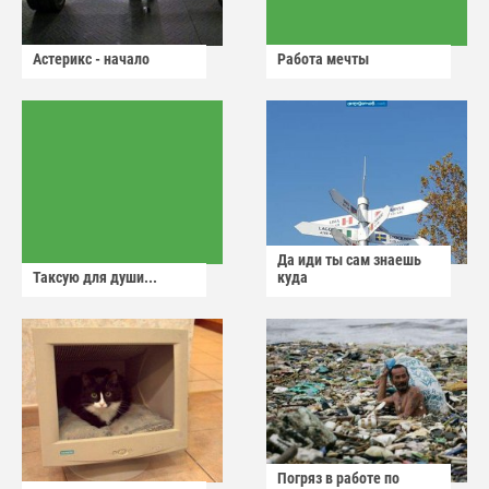
Астерикс - начало
Работа мечты
Да иди ты сам знаешь
Таксую для души...
куда
Погряз в работе по