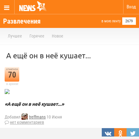
Вход
Развлечения
в мою ленту
2679
Лучшее
Горячее
Новое
А ещё он в неё кушает...
отметили
70
в архиве
«А ещё он в неё кушает...»
Добавил
treffmans
10 Июня
нет комментариев