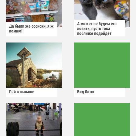
А может не будем его
Да были же сосиски, я ж
ловить, пусть тока
помню!!
поближе подойдет
Рай в шалаше
Вид Ялты