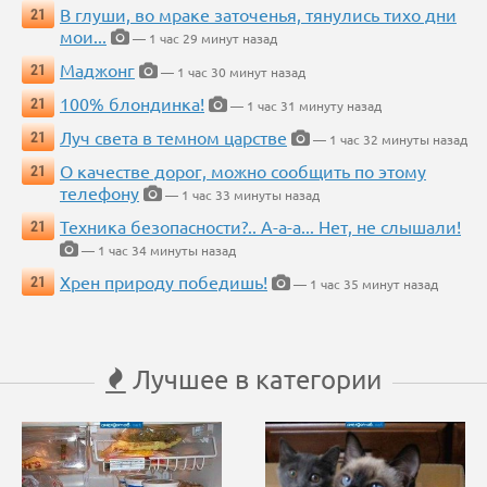
В глуши, во мраке заточенья, тянулись тихо дни
21
мои...
— 1 час 29 минут назад
Маджонг
21
— 1 час 30 минут назад
100% блондинка!
21
— 1 час 31 минуту назад
Луч света в темном царстве
21
— 1 час 32 минуты назад
О качестве дорог, можно сообщить по этому
21
телефону
— 1 час 33 минуты назад
Техника безопасности?.. А-а-а... Нет, не слышали!
21
— 1 час 34 минуты назад
Хрен природу победишь!
21
— 1 час 35 минут назад
Лучшее в категории