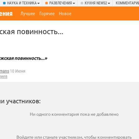
НАУКА И ТЕХНИКА
РАЗВЛЕЧЕНИЯ
КУХНЯ NEWS2
КОММЕНТАРИ
ения
Лучшее
Горячее
Новое
кая повинность...
жская повинность...»
fmans
10 Июня
риев
и участников:
Ни одного комментария пока не добавлено
Войдите
или
станьте участником
, чтобы комментировать