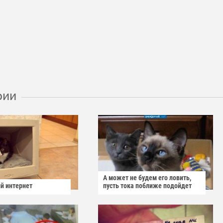
рии
А может не будем его ловить,
й интернет
пусть тока поближе подойдет