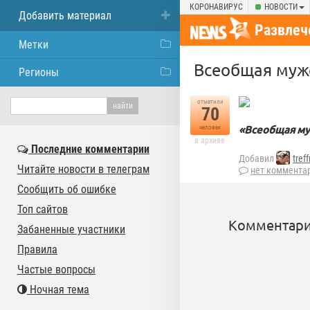
КОРОНАВИРУС
НОВОСТИ
Добавить материал
Развлеч
Метки
Всеобщая мужс
Регионы
отметили
70
«Всеобщая му
человек
в архиве
Последние комментарии
Добавил
tref
Читайте новости в телеграм
нет коммента
Сообщить об ошибке
Топ сайтов
Комментари
Забаненные участники
Правила
Частые вопросы
Ночная тема