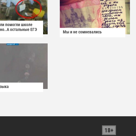
ели помогли школе
но..А остальные ЕГЭ
Мы и не сомневались
узыка
18+