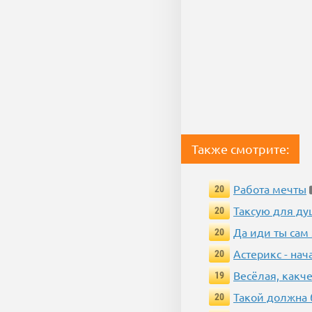
Также смотрите:
Работа мечты
20
Таксую для душ
20
Да иди ты сам
20
Астерикс - нач
20
Весёлая, какч
19
Такой должна 
20