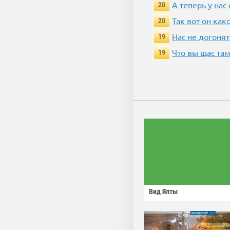
А теперь у нас
20
Так вот он ка
20
Нас не догонят
19
Что вы щас там
19
Вид Ялты