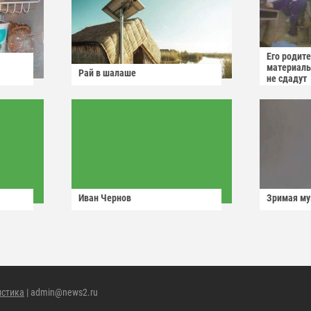
Его родит
материаль
Рай в шалаше
не сдадут
Иван Чернов
Зримая м
истика
| admin@news2.ru