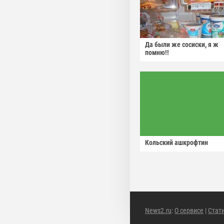
Да были же сосиски, я ж
помню!!
Кольский ашкрофтин
News2.ru
:
О сервисе
|
Стат