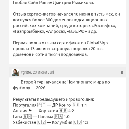
Глобал Сайн Раша» Дмитрия Рыжикова.
Отзыв сертификатов начался 18 июня в 17:15 мск, он
коснулся более 300 доменов подсанкционных
российских компаний, среди которых «Роснефть»,
«Газпромбанк», «Алроса», «ВЭБ.РФ» и др.
Первая волна отзыва сертификатов GlobalSign
прошла 13 июня и затронула порядка 20 тыс.
доменов и сотни тысяч поддоменов.
Ygritte
, 23 Июня ,
url
0
Второй тур начался на Чемпионате мира по
футболу — 2026
Результаты предыдущего игрового дня:
Португалия 🇵🇹 — ДР Конго 🇨🇩 1:1
Англия 🏴󠁧󠁢󠁥󠁮󠁧󠁿 — Хорватия 🇭🇷 4:2
Гана 🇬🇭 — Панама 🇵🇦 1:0
Узбекистан 🇺🇿 — Колумбия 🇨🇴 1:3