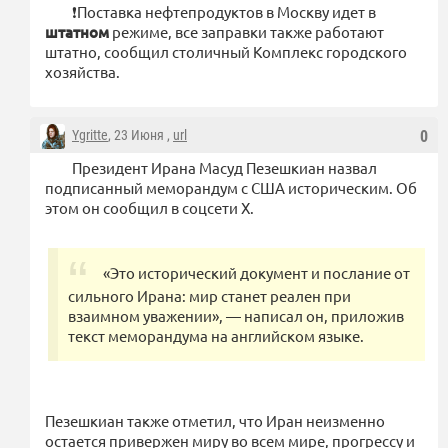
❗️Поставка нефтепродуктов в Москву идет в
штатном
режиме, все заправки также работают
штатно, сообщил столичный Комплекс городского
хозяйства.
Ygritte
, 23 Июня ,
url
0
Президент Ирана Масуд Пезешкиан назвал
подписанный меморандум с США историческим. Об
этом он сообщил в соцсети Х.
«Это исторический документ и послание от
сильного Ирана: мир станет реален при
взаимном уважении», — написал он, приложив
текст меморандума на английском языке.
Пезешкиан также отметил, что Иран неизменно
остается привержен миру во всем мире, прогрессу и