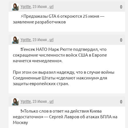
Ygritte
, 23 Июня ,
url
0
⚡️Предзаказы GTA 6 откроются 25 июня —
заявление разработчиков
Ygritte
, 23 Июня ,
url
0
❗️Генсек НАТО Марк Рютте подтвердил, что
сокращение численности войск США в Европе
начнется «немедленно».
При этом он выразил надежду, что в случае войны
Соединенные Штаты «сделают максимум» для
защиты европейских стран.
Ygritte
, 23 Июня ,
url
0
❗️«Только слов в ответ на действия Киева
недостаточно» — Сергей Лавров об атаках БПЛА на
Москву