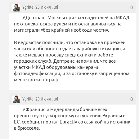
Ygritte
, 23 Июня ,
url
0
⚡️Дептранс Москвы призвал водителей на МКАД
не отвлекаться за рулем и не останавливаться на
магистрали «без крайней необходимости».
В ведомстве пояснили, что остановка на проезжей
части или обочине создает аварийную ситуацию, а
также мешает проезду спецтехники и работе
городских служб. Дептранс напомнил, что все
участки МКАД оборудованы камерами
фотовидеофиксации, и за остановку в запрещенном
месте грозит штраф.
Ygritte
, 23 Июня ,
url
0
⚡️Франция и Нидерланды больше всех
препятствуют ускоренному вступлению Украины в
ЕС, сообщил портал Euractiv со ссылкой на источник
в Брюсселе.