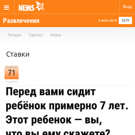
Вход
Развлечения
в мою ленту
2679
Лучшее
Горячее
Новое
Ставки
отметили
71
в архиве