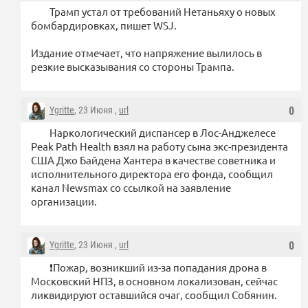
Трамп устал от требований Нетаньяху о новых
бомбардировках, пишет WSJ.
Издание отмечает, что напряжение вылилось в
резкие высказывания со стороны Трампа.
Ygritte
, 23 Июня ,
url
0
Наркологический диспансер в Лос-Анджелесе
Peak Path Health взял на работу сына экс-президента
США Джо Байдена Хантера в качестве советника и
исполнительного директора его фонда, сообщил
канал Newsmax со ссылкой на заявление
организации.
Ygritte
, 23 Июня ,
url
0
❗️Пожар, возникший из-за попадания дрона в
Московский НПЗ, в основном локализован, сейчас
ликвидируют оставшийся очаг, сообщил Собянин.