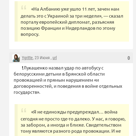
«На Албанию уже ушло 11 лет, зачем нам
делать это с Украиной за три недели», — сказал
порталу европейский дипломат, разъясняя
позицию Франции и Нидерландов по этому
вопросу.
Ygritte
, 23 Июня ,
url
0
❗️Лукашенко назвал удар по автобусу с
белорусскими детьми в Брянской области
провокацией и прямым нарушением «и
договоренностей, и поведения в войне отдельных
государств».
«Я не единожды предупреждал… война
сегодня не просто где-то далеко. У нас, я говорю,
за забором, а иногда и ближе. Свидетельством
тому являются разного рода провокации. И не