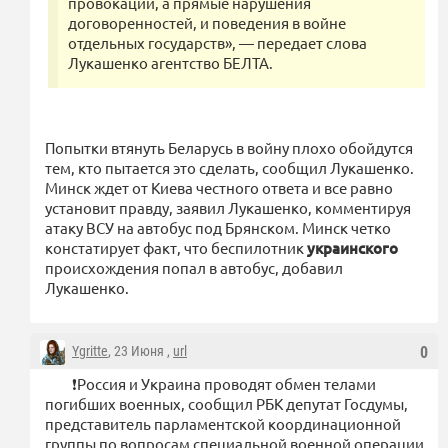
провокации, а прямые нарушения
договоренностей, и поведения в войне
отдельных государств», — передает слова
Лукашенко агентство БЕЛТА.
Попытки втянуть Беларусь в войну плохо обойдутся
тем, кто пытается это сделать, сообщил Лукашенко.
Минск ждет от Киева честного ответа и все равно
установит правду, заявил Лукашенко, комментируя
атаку ВСУ на автобус под Брянском. Минск четко
констатирует факт, что беспилотник
украинского
происхождения попал в автобус, добавил
Лукашенко.
Ygritte
, 23 Июня ,
url
0
❗️Россия и Украина проводят обмен телами
погибших военных, сообщил РБК депутат Госдумы,
представитель парламентской координационной
группы по вопросам специальной военной операции