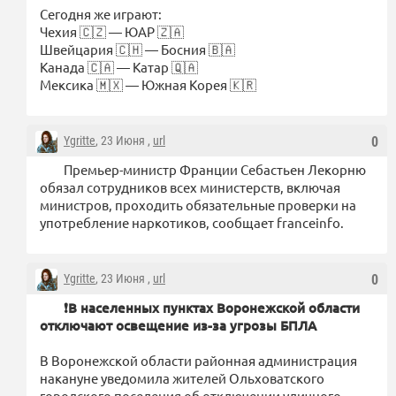
Сегодня же играют:
Чехия 🇨🇿 — ЮАР 🇿🇦
Швейцария 🇨🇭 — Босния 🇧🇦
Канада 🇨🇦 — Катар 🇶🇦
Мексика 🇲🇽 — Южная Корея 🇰🇷
Ygritte
, 23 Июня ,
url
0
Премьер-министр Франции Себастьен Лекорню
обязал сотрудников всех министерств, включая
министров, проходить обязательные проверки на
употребление наркотиков, сообщает franceinfo.
Ygritte
, 23 Июня ,
url
0
❗️В населенных пунктах Воронежской области
отключают освещение из-за угрозы БПЛА
В Воронежской области районная администрация
накануне уведомила жителей Ольховатского
городского поселения об отключении уличного