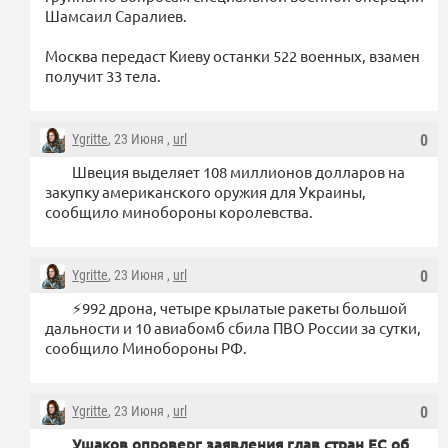
Шамсаил Саралиев.
Москва передаст Киеву останки 522 военных, взамен
получит 33 тела.
Ygritte
, 23 Июня ,
url
0
Швеция выделяет 108 миллионов долларов на
закупку американского оружия для Украины,
сообщило минобороны королевства.
Ygritte
, 23 Июня ,
url
0
⚡️992 дрона, четыре крылатые ракеты большой
дальности и 10 авиабомб сбила ПВО России за сутки,
сообщило Минобороны РФ.
Ygritte
, 23 Июня ,
url
0
Ушаков опроверг заявления глав стран ЕС об