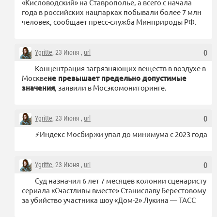
«Кисловодский» на Ставрополье, а всего с начала
года в российских нацпарках побывали более 7 млн
человек, сообщает пресс-служба Минприроды РФ.
Ygritte
, 23 Июня ,
url
0
Концентрация загрязняющих веществ в воздухе в
Москве
не превышает предельно допустимые
значения
, заявили в Мосэкомониторинге.
Ygritte
, 23 Июня ,
url
0
⚡️Индекс Мосбиржи упал до минимума с 2023 года
Ygritte
, 23 Июня ,
url
0
Суд назначил 6 лет 7 месяцев колонии сценаристу
сериала «Счастливы вместе» Станиславу Берестовому
за убийство участника шоу «Дом-2» Лукина — ТАСС