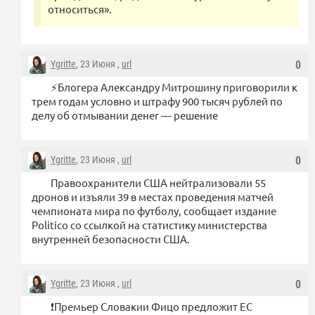
относиться».
Ygritte
, 23 Июня ,
url
0
⚡️Блогера Александру Митрошину приговорили к
трем годам условно и штрафу 900 тысяч рублей по
делу об отмывании денег — решение
Ygritte
, 23 Июня ,
url
0
Правоохранители США нейтрализовали 55
дронов и изъяли 39 в местах проведения матчей
чемпионата мира по футболу, сообщает издание
Politico со ссылкой на статистику министерства
внутренней безопасности США.
Ygritte
, 23 Июня ,
url
0
❗️Премьер Словакии Фицо предложит ЕС