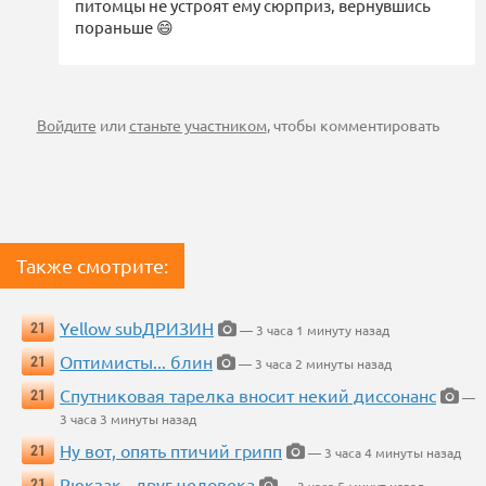
питомцы не устроят ему сюрприз, вернувшись
пораньше 😄
Войдите
или
станьте участником
, чтобы комментировать
Также смотрите:
Yellow subДРИЗИН
21
— 3 часа 1 минуту назад
Оптимисты... блин
21
— 3 часа 2 минуты назад
Спутниковая тарелка вносит некий диссонанс
21
—
3 часа 3 минуты назад
Ну вот, опять птичий грипп
21
— 3 часа 4 минуты назад
Рюкзак - друг человека
21
— 3 часа 5 минут назад