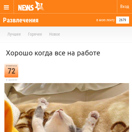
Вход
Развлечения
в мою ленту
2679
Лучшее
Горячее
Новое
Хорошо когда все на работе
отметили
72
в архиве