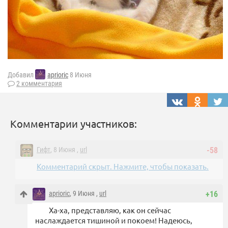
Добавил
aprioric
8 Июня
2 комментария
Комментарии участников:
Гифт
, 8 Июня ,
url
-58
Комментарий скрыт. Нажмите, чтобы показать.
aprioric
, 9 Июня ,
url
+16
Ха-ха, представляю, как он сейчас
наслаждается тишиной и покоем! Надеюсь,