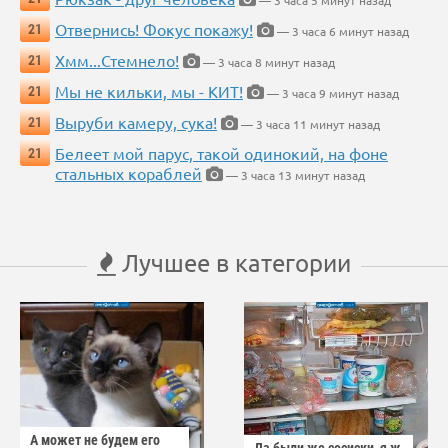
Отвернись! Фокус покажу!
21
— 3 часа 6 минут назад
Хмм...Стемнело!
21
— 3 часа 8 минут назад
Мы не кильки, мы - КИТ!
21
— 3 часа 9 минут назад
Выруби камеру, сука!
21
— 3 часа 11 минут назад
Белеет мой парус, такой одинокий, на фоне
21
стальных кораблей
— 3 часа 13 минут назад
Лучшее в категории
А может не будем его
Да были же сосиски, я ж