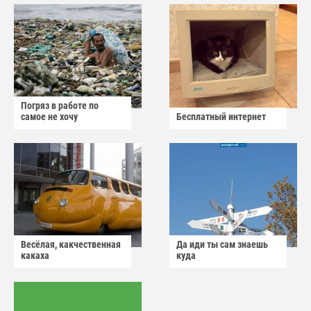
Погряз в работе по
самое не хочу
Бесплатный интернет
Весёлая, какчественная
Да иди ты сам знаешь
какаха
куда