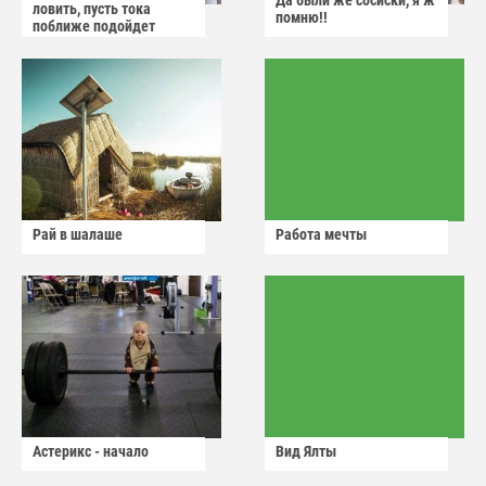
ловить, пусть тока
помню!!
поближе подойдет
Рай в шалаше
Работа мечты
Астерикс - начало
Вид Ялты