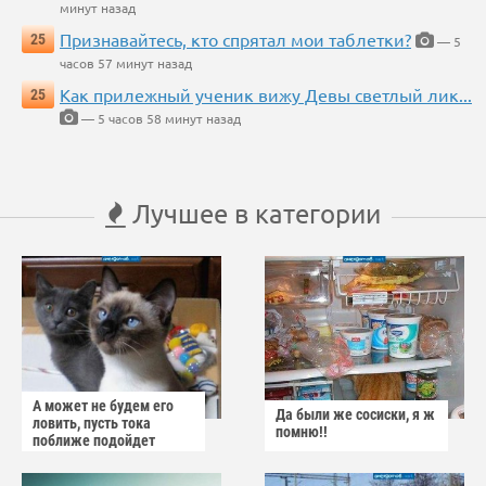
минут назад
Признавайтесь, кто спрятал мои таблетки?
25
— 5
часов 57 минут назад
Как прилежный ученик вижу Девы светлый лик...
25
— 5 часов 58 минут назад
Лучшее в категории
А может не будем его
Да были же сосиски, я ж
ловить, пусть тока
помню!!
поближе подойдет