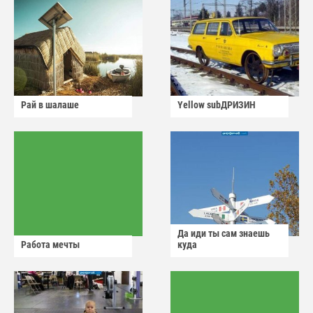
Рай в шалаше
Yellow subДРИЗИН
Да иди ты сам знаешь
Работа мечты
куда