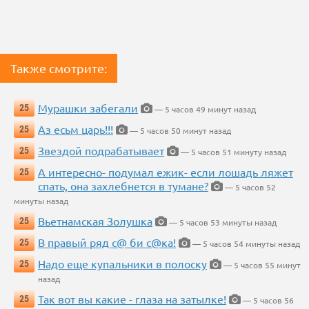
Также смотрите:
Мурашки забегали
25
— 5 часов 49 минут назад
Аз есьм царь!!!
25
— 5 часов 50 минут назад
Звездой подрабатывает
25
— 5 часов 51 минуту назад
А интересно- подумал ежик- если лошадь ляжет
25
спать, она захлебнется в тумане?
— 5 часов 52
минуты назад
Вьетнамская Золушка
25
— 5 часов 53 минуты назад
В правый ряд с@ би с@ка!
25
— 5 часов 54 минуты назад
Надо еще купальники в полоску
25
— 5 часов 55 минут
назад
Так вот вы какие - глаза на затылке!
25
— 5 часов 56