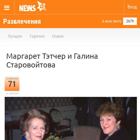
Вход
Развлечения
в мою ленту
2679
Лучшее
Горячее
Новое
Маргарет Тэтчер и Галина
Старовойтова
отметили
71
в архиве