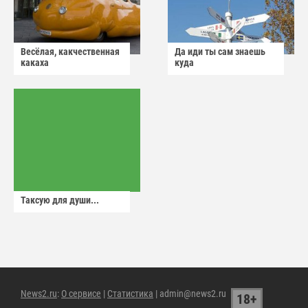
Весёлая, какчественная
Да иди ты сам знаешь
какаха
куда
Таксую для души...
News2.ru
:
О сервисе
|
Статистика
| admin@news2.ru
18+