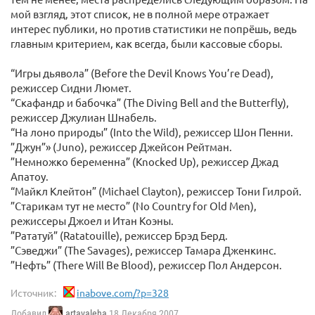
мой взгляд, этот список, не в полной мере отражает
интерес публики, но против статистики не попрёшь, ведь
главным критерием, как всегда, были кассовые сборы.
“Игры дьявола” (Before the Devil Knows You’re Dead),
режиссер Сидни Люмет.
“Скафандр и бабочка” (The Diving Bell and the Butterfly),
режиссер Джулиан Шнабель.
“На лоно природы” (Into the Wild), режиссер Шон Пенни.
”Джун”» (Juno), режиссер Джейсон Рейтман.
”Немножко беременна” (Knocked Up), режиссер Джад
Апатоу.
“Майкл Клейтон” (Michael Clayton), режиссер Тони Гилрой.
”Старикам тут не место” (No Country for Old Men),
режиссеры Джоел и Итан Коэны.
”Рататуй” (Ratatouille), режиссер Брэд Берд.
”Сэведжи” (The Savages), режиссер Тамара Дженкинс.
”Нефть” (There Will Be Blood), режиссер Пол Андерсон.
Источник:
inabove.com/?p=328
Добавил
artavaleha
18 Декабря 2007