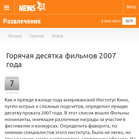
Вход
Развлечения
в мою ленту
2679
Лучшее
Горячее
Новое
Горячая десятка фильмов 2007
года
отметили
7
в архиве
Как и прежде в конце года американский Институт Кино,
путем хитрых и сложных подсчетов, определил лучшую
десятку проката 2007 года. В этот список вошли Фильмы
номинанты, имеющие различные награды за участие в
фестивалях и конкурсах. Определить фаворита, по
мнению специалистов этого института, было не легко, но
тем не менее, места распределись следующим образом. На