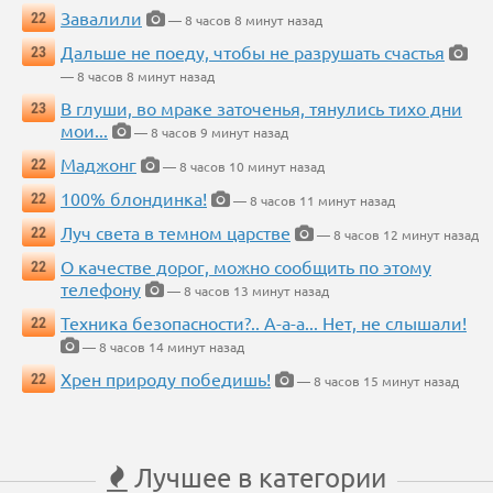
Завалили
22
— 8 часов 8 минут назад
Дальше не поеду, чтобы не разрушать счастья
23
— 8 часов 8 минут назад
В глуши, во мраке заточенья, тянулись тихо дни
23
мои...
— 8 часов 9 минут назад
Маджонг
22
— 8 часов 10 минут назад
100% блондинка!
22
— 8 часов 11 минут назад
Луч света в темном царстве
22
— 8 часов 12 минут назад
О качестве дорог, можно сообщить по этому
22
телефону
— 8 часов 13 минут назад
Техника безопасности?.. А-а-а... Нет, не слышали!
22
— 8 часов 14 минут назад
Хрен природу победишь!
22
— 8 часов 15 минут назад
Лучшее в категории