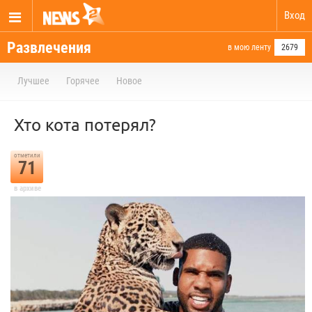
Вход
Развлечения
в мою ленту
2679
Лучшее
Горячее
Новое
Хто кота потерял?
отметили
71
в архиве