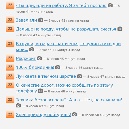
- Ты иди, иди на работу. Я за тебя посплю
22
— 8
часов 41 минуту назад
Завалили
22
— 8 часов 42 минуты назад
Дальше не поеду, чтобы не разрушать счастья
23
— 8 часов 43 минуты назад
В глуши, во мраке заточенья, тянулись тихо дни
23
мои...
— 8 часов 44 минуты назад
Маджонг
22
— 8 часов 45 минут назад
100% блондинка!
22
— 8 часов 46 минут назад
Луч света в темном царстве
22
— 8 часов 47 минут назад
О качестве дорог, можно сообщить по этому
22
телефону
— 8 часов 48 минут назад
Техника безопасности?.. А-а-а... Нет, не слышали!
22
— 8 часов 49 минут назад
Хрен природу победишь!
22
— 8 часов 50 минут назад