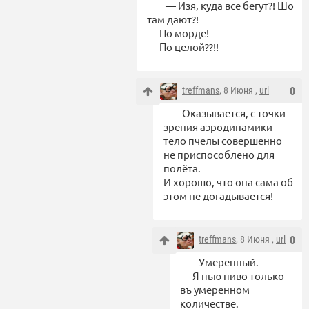
— Изя, куда все бегут?! Шо
там дают?!
— По морде!
— По целой??!!
treffmans
, 8 Июня ,
url
0
Оказывается, с точки
зрения аэродинамики
тело пчелы совершенно
не приспособлено для
полёта.
И хорошо, что она сама об
этом не догадывается!
treffmans
, 8 Июня ,
url
0
Умеренный.
— Я пью пиво только
въ умеренном
количестве.