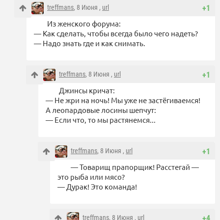
treffmans
, 8 Июня ,
url
+1
Из женского форума:
— Как сделать, чтобы всегда было чего надеть?
— Надо знать где и как снимать.
treffmans
, 8 Июня ,
url
+1
Джинсы кричат:
— Не жри на ночь! Мы уже не застёгиваемся!
А леопардовые лосины шепчут:
— Если что, то мы растянемся...
treffmans
, 8 Июня ,
url
+1
— Товарищ прапорщик! Расстегай —
это рыба или мясо?
— Дурак! Это команда!
treffmans
, 8 Июня ,
url
+4