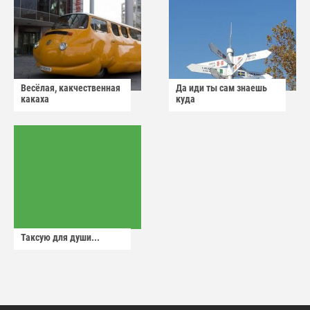
Весёлая, какчественная
Да иди ты сам знаешь
какаха
куда
Таксую для души...