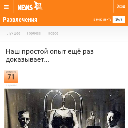
Вход
Развлечения
в мою ленту
2679
Лучшее
Горячее
Новое
Наш простой опыт ещё раз
доказывает...
отметили
71
в архиве