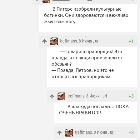
В Питере изобрели культурные
ботинки. Они здороваются и вежливо
жмут вам ногу.
treffmans
, 8 Июня ,
url
+1
— Товарищ прапорщик! Это
правда, что люди произошли от
обезьян?
— Правда, Петров, но это не
относится к прапорщикам.
treffmans
, 8 Июня ,
url
+3
Ушла куда послали… ПОКА
ОЧЕНЬ НРАВИТСЯ!
treffmans
, 8 Июня ,
url
+3