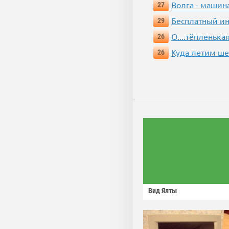
Волга - машин
27
Бесплатный ин
29
О....тёпленькая
26
Куда летим ш
26
Вид Ялты