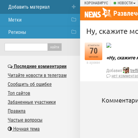
КОРОНАВИРУС
НОВОСТИ
Добавить материал
Развлеч
Метки
Ну, скажите мо
Регионы
отметили
70
«Ну, скажите 
человек
в архиве
Последние комментарии
Добавил
tref
Читайте новости в телеграм
нет коммента
Сообщить об ошибке
Топ сайтов
Комментари
Забаненные участники
Правила
Частые вопросы
Ночная тема