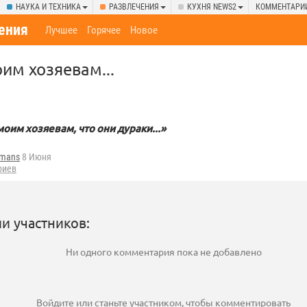
НАУКА И ТЕХНИКА
РАЗВЛЕЧЕНИЯ
КУХНЯ NEWS2
КОММЕНТАРИ
ения
Лучшее
Горячее
Новое
им хозяевам...
моим хозяевам, что они дураки...»
fmans
8 Июня
риев
и участников:
Ни одного комментария пока не добавлено
Войдите
или
станьте участником
, чтобы комментировать