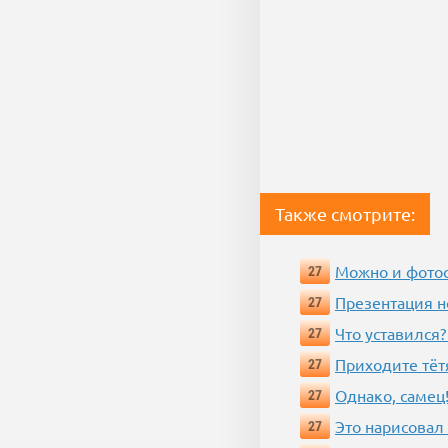
Также смотрите:
Можно и фотос
27
Презентация 
27
Что уставился?
27
Приходите тёт
27
Однако, самец!
27
Это нарисовал
27