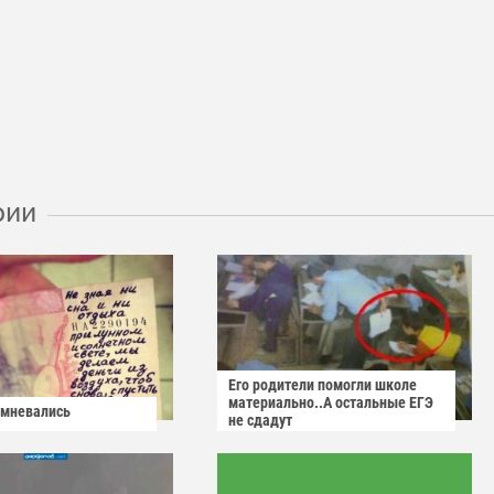
рии
Его родители помогли школе
материально..А остальные ЕГЭ
омневались
не сдадут