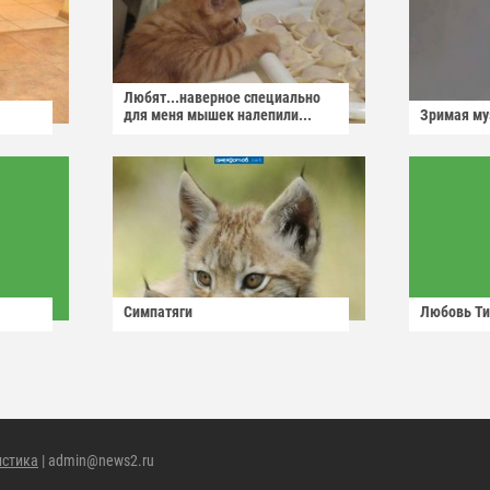
Любят...наверное специально
для меня мышек налепили...
Зримая м
Симпатяги
Любовь Ти
истика
| admin@news2.ru