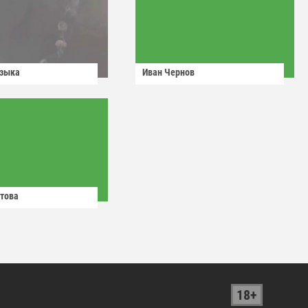
узыка
Иван Чернов
това
18+