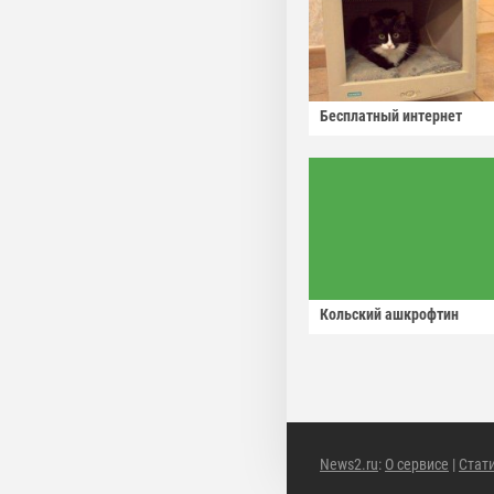
Бесплатный интернет
Кольский ашкрофтин
News2.ru
:
О сервисе
|
Стат