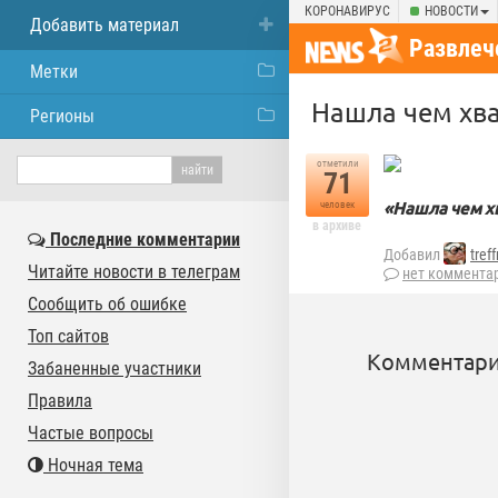
КОРОНАВИРУС
НОВОСТИ
Добавить материал
Развлеч
Метки
Нашла чем хва
Регионы
отметили
71
«Нашла чем хв
человек
в архиве
Последние комментарии
Добавил
tref
Читайте новости в телеграм
нет коммента
Сообщить об ошибке
Топ сайтов
Комментари
Забаненные участники
Правила
Частые вопросы
Ночная тема