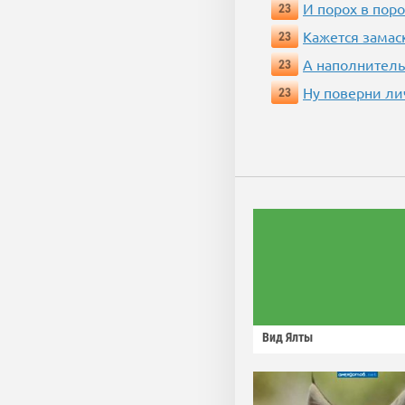
И порох в поро
23
Кажется замас
23
А наполнитель
23
Ну поверни ли
23
Вид Ялты