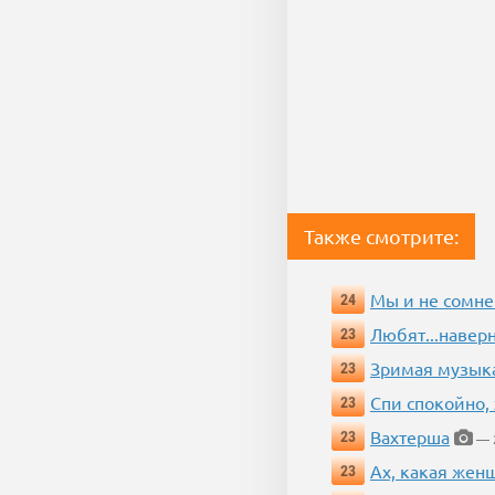
Также смотрите:
Мы и не сомне
24
Любят...навер
23
Зримая музык
23
Спи спокойно, 
23
Вахтерша
23
— 2
Ах, какая жен
23