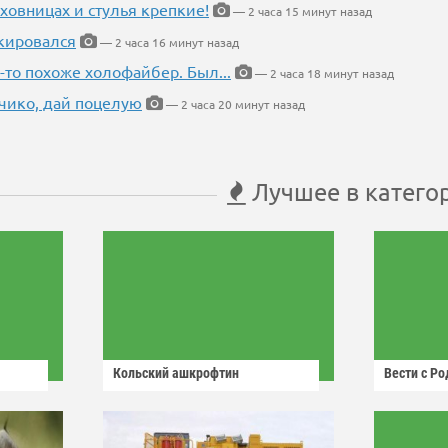
ховницах и стулья крепкие!
— 2 часа 15 минут назад
кировался
— 2 часа 16 минут назад
-то похоже холофайбер. Был...
— 2 часа 18 минут назад
чико, дай поцелую
— 2 часа 20 минут назад
Лучшее в катего
Кольский ашкрофтин
Вести с Р