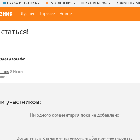
НАУКА И ТЕХНИКА
РАЗВЛЕЧЕНИЯ
КУХНЯ NEWS2
КОММЕНТАРИ
ения
Лучшее
Горячее
Новое
статься!
астаться!»
fmans
8 Июня
риев
и участников:
Ни одного комментария пока не добавлено
Войдите
или
станьте участником
, чтобы комментировать