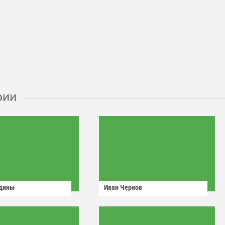
рии
одины
Иван Чернов