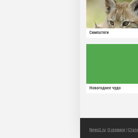
Симпатяги
Новогоднее чудо
News2.ru
:
О сервисе
|
Стат