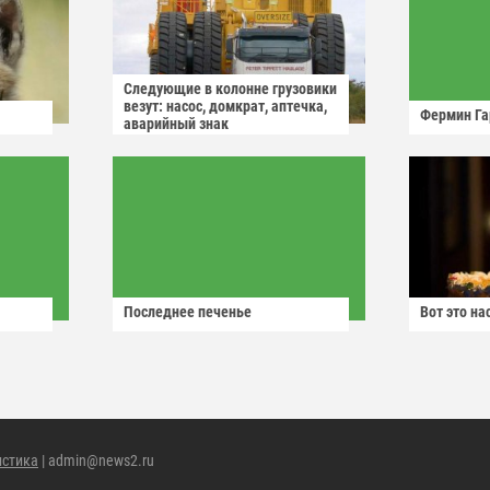
Следующие в колонне грузовики
везут: насос, домкрат, аптечка,
Фермин Га
аварийный знак
Последнее печенье
Вот это н
истика
| admin@news2.ru