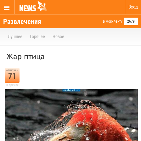
Вход
Развлечения
в мою ленту
2679
Лучшее
Горячее
Новое
Жар-птица
отметили
71
в архиве