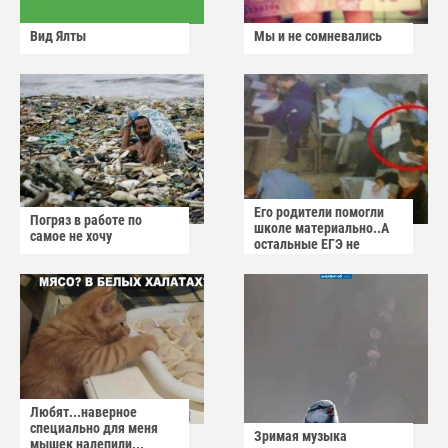
Вид Ялты
Мы и не сомневались
Его родители помогли
Погряз в работе по
школе материально..А
самое не хочу
остальные ЕГЭ не
сдадут
Любят...наверное
специально для меня
Зримая музыка
мышек налепили...