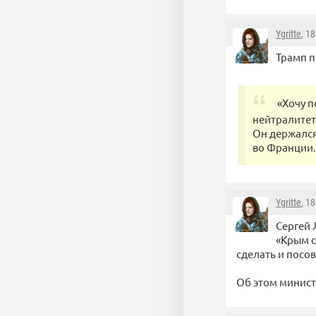
Ygritte
, 1
Трамп п
«Хочу п
нейтралитет
Он держался
во Франции.
Ygritte
, 1
Сергей 
«Крым с
сделать и посо
Об этом минист