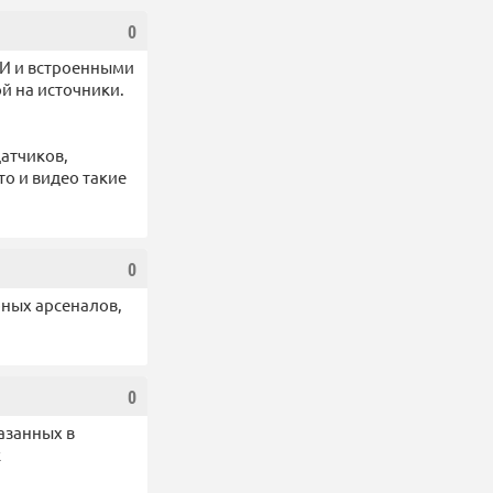
0
ИИ и встроенными
й на источники.
атчиков,
о и видео такие
0
рных арсеналов,
0
казанных в
к