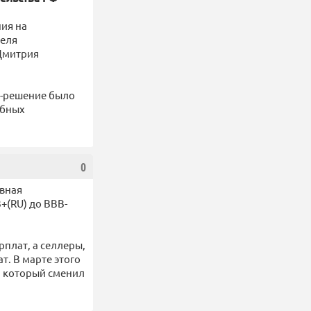
ия на
теля
 Дмитрия
И-решение было
ебных
0
вная
+(RU) до BBB-
плат, а селлеры,
т. В марте этого
, который сменил