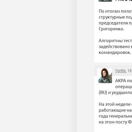
По итогам пило
структурные по
председателя п
Григоренко.
Алгоритмы тест
задействовано 
командировок.
Ygritte
, 1
АКРА по
операци
(RU) и ухудшил
На этой неделе
работающие на 
года генеральн
на этом посту 