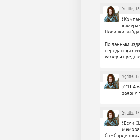
Ygritte
, 1
❗️Компа
камерам
Новинки выйдут
По данным изда
передающих виз
камеры предназ
Ygritte
, 1
⚡️США х
заявил 
Ygritte
, 1
❗️Если 
меморан
бомбардировкам