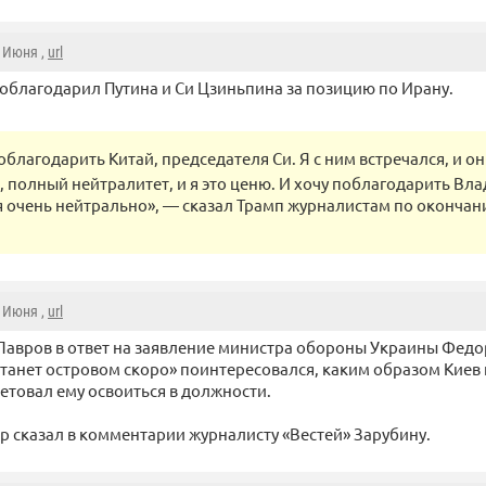
8 Июня ,
url
облагодарил Путина и Си Цзиньпина за позицию по Ирану.
облагодарить Китай, председателя Си. Я с ним встречался, и о
, полный нейтралитет, и я это ценю. И хочу поблагодарить Вл
 очень нейтрально», — сказал Трамп журналистам по окончан
8 Июня ,
url
Лавров в ответ на заявление министра обороны Украины Федор
танет островом скоро» поинтересовался, каким образом Киев 
ветовал ему освоиться в должности.
р сказал в комментарии журналисту «Вестей» Зарубину.