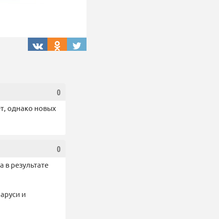
0
ет, однако новых
0
 в результате
.
ларуси и