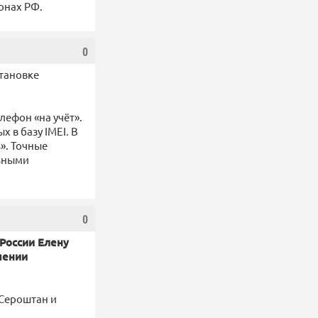
онах РФ.
0
тановке
ефон «на учёт».
 в базу IMEI. В
ь». Точные
льными
0
России Елену
шении
Сероштан и