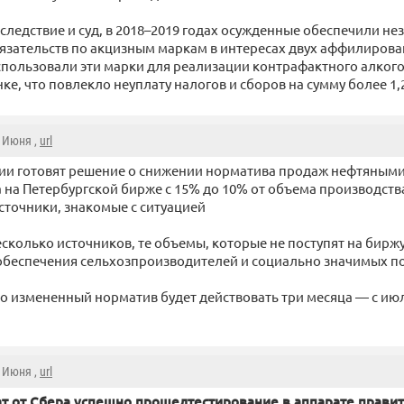
 следствие и суд, в 2018–2019 годах осужденные обеспечили н
язательств по акцизным маркам в интересах двух аффилиров
пользовали эти марки для реализации контрафактного алкого
ке, что повлекло неуплату налогов и сборов на сумму более 1,
8 Июня ,
url
сии готовят решение о снижении норматива продаж нефтяным
 на Петербургской бирже с 15% до 10% от объема производст
сточники, знакомые с ситуацией
есколько источников, те объемы, которые не поступят на бирж
обеспечения сельхозпроизводителей и социально значимых п
то измененный норматив будет действовать три месяца — с ию
8 Июня ,
url
ат от Сбера успешно
прошел
тестирование в аппарате прави