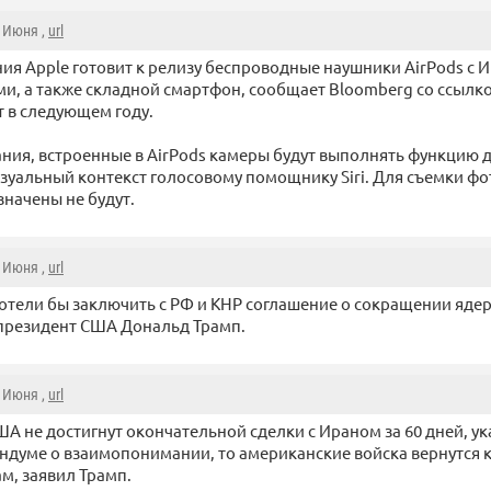
8 Июня ,
url
ния Apple готовит к релизу беспроводные наушники AirPods с 
и, а также складной смартфон, сообщает Bloomberg со ссылко
 в следующем году.
ния, встроенные в AirPods камеры будут выполнять функцию д
уальный контекст голосовому помощнику Siri. Для съемки фот
начены не будут.
8 Июня ,
url
отели бы заключить с РФ и КНР соглашение о сокращении яде
президент США Дональд Трамп.
8 Июня ,
url
США не достигнут окончательной сделки с Ираном за 60 дней, у
думе о взаимопонимании, то американские войска вернутся 
, заявил Трамп.