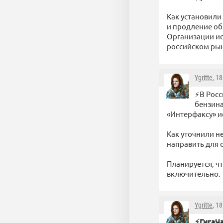
Как установили
и продление об
Организации ис
российском рын
Ygritte
, 1
⚡️В Рос
бензина
«Интерфаксу» и
Как уточнили н
направить для 
Планируется, ч
включительно.
Ygritte
, 1
⚡️ГигаЧ