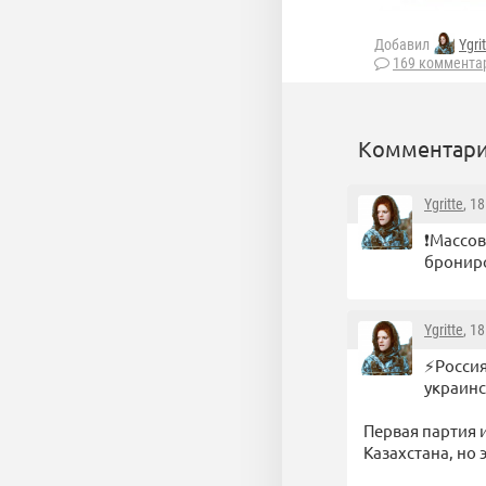
Добавил
Ygri
169 коммента
Комментари
Ygritte
, 1
❗️Массо
брониро
Ygritte
, 1
⚡️Росси
украинс
Первая партия и
Казахстана, но