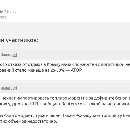
tte
7 Июня
риев
и участников:
8 Июня ,
url
вого отказа от отдыха в Крыму из-за сложностей с логистикой н
ваний стало меньше на 25-50% — АТОР
8 Июня ,
url
я начнет импортировать топливо морем из-за дефицита бензина
ких ударов по НПЗ, сообщает Reuters со ссылкой на источники
з Азии ожидается уже в июне. Также РФ закупает топливо у Бе
 этих объемов недостаточно.