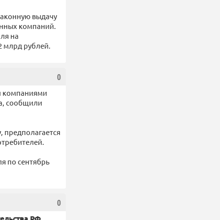
езаконную выдачу
анных компаний.
ля на
2 млрд рублей.
0
и компаниями
ва, сообщили
у, предполагается
отребителей.
ля по сентябрь
0
тельства РФ