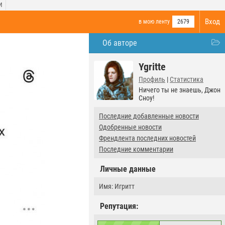
И
Вход
в мою ленту
2679
Об авторе
Ygritte
Профиль
|
Статистика
Ничего ты не знаешь, Джон
Сноу!
Последние добавленные новости
Одобренные новости
Френдлента последних новостей
Последние комментарии
Личные данные
Имя: Игритт
Репутация: