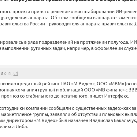
тного проекта принято решение о масштабировании ИИ-решен
дразделения аппарата. Об этом сообщили в аппарате замести
равительства России – руководителя аппарата правительства
ировались в ряде подразделений на протяжении полугода. И
в выполнении рутинных задач, например, в оформлении служ
8 Июня ,
url
низило кредитный рейтинг ПАО «М.Видео», ООО «МВМ» (осно
онная компания группы) и облигаций ООО «МВ финанс» с BBB
о прогноз со стабильного до негативного, пишет Интерфакс.
 сотрудники компании сообщали о существенных задержках зар
маркетплейсе группы, заявляли об отсутствии плановых выпла
ым директором «М.Видео» был назначен Владислав Бакальчук
Феликса Либа.