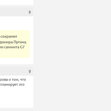
0
н сохранял
адимира Путина.
ии саммита G7
0
ова о том, что
планирует это