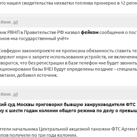
 что нашел свидетельства нехватки топлива примерно в 12 реги
8 Июня ,
url
ник РВНП в Правительстве РФ назвал
фейком
сообщения о пос
нов «на государственный учёт»
овфедом законопроекте не прописана обязанность ставить тел
держит норм о запрете использования устройств, не включенных
ворится, что без регистрации в базе телефон «не будет звонит
ционировани базы IMEI будут определены позднее – специа
ктами, добавил источник.
8 Июня ,
url
кий суд Москвы приговорил бывшую замруководителя ФТС 
ну к шести годам колонии общего режима по делу о превы
ители начальника Центральной акцизной таможни ФТС Артем 
пов получили по три года колонии.