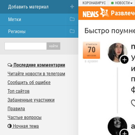
КОРОНАВИРУС
НОВОСТИ
Добавить материал
Развлеч
Метки
Быстро поумн
Регионы
отметили
70
человек
в архиве
Последние комментарии
Читайте новости в телеграм
Сообщить об ошибке
Топ сайтов
Забаненные участники
Правила
Частые вопросы
Ночная тема