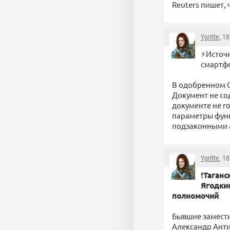
Reuters пишет,
Ygritte
, 1
⚡️Источ
смартфо
В одобренном С
Документ не со
документе не го
параметры функ
подзаконными а
Ygritte
, 1
❗️
Таганс
Ягодки
полномочий
Бывшие замест
Александр Анти