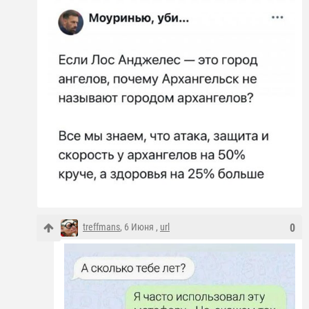
treffmans
, 6 Июня ,
url
0