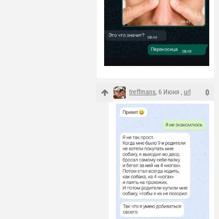
treffmans
, 6 Июня ,
url
0