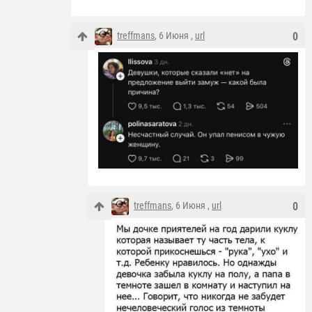
treffmans
, 6 Июня ,
url
0
treffmans
, 6 Июня ,
url
0