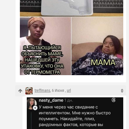
treffmans
, 6 Июня ,
url
0