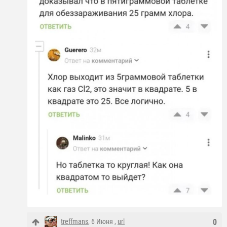
treffmans
, 6 Июня ,
url
0