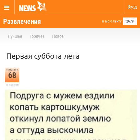
Вход
Развлечения
в мою ленту
2679
Лучшее
Горячее
Новое
Первая суббота лета
отметили
68
в архиве