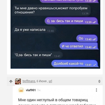
treffmans
, 6 Июня ,
url
0