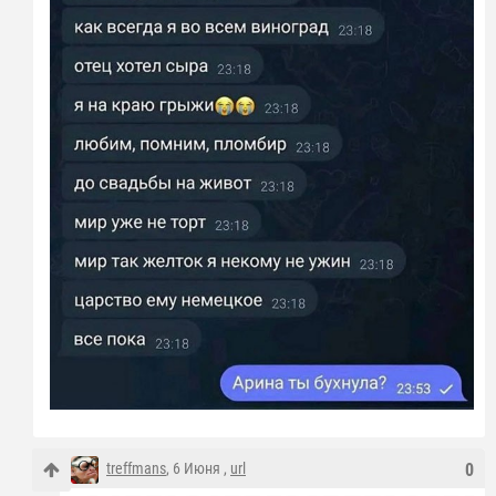
treffmans
, 6 Июня ,
url
0