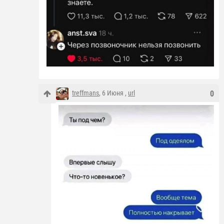
treffmans
, 6 Июня ,
url
0