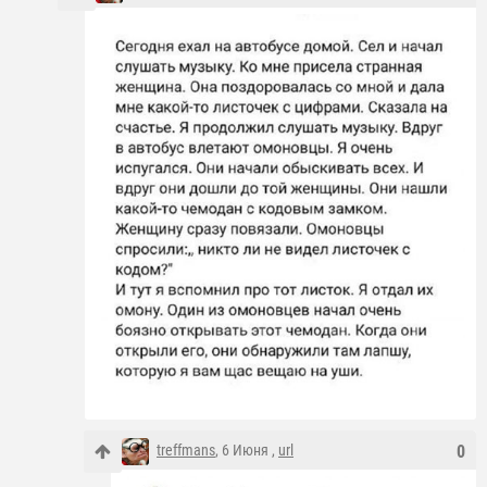
treffmans
, 6 Июня ,
url
0