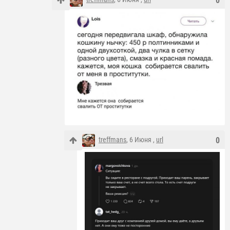
0
treffmans
, 6 Июня ,
url
0