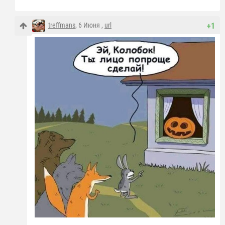
treffmans
, 6 Июня ,
url
+1