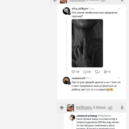
treffmans
, 6 Июня ,
url
0