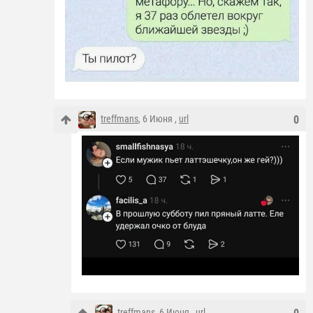
treffmans
, 6 Июня ,
url
0
treffmans
, 6 Июня ,
url