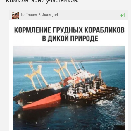
treffmans
, 6 Июня ,
url
+1