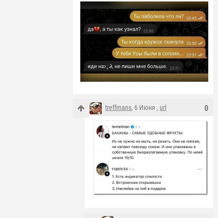
treffmans
, 6 Июня ,
url
0