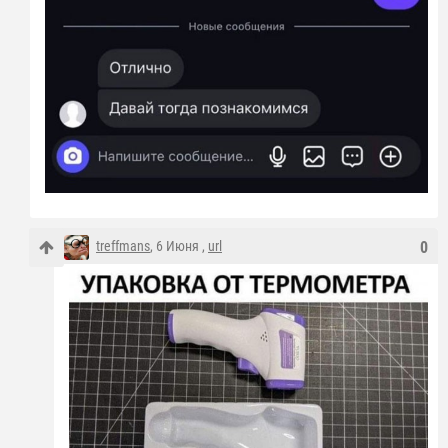
treffmans
, 6 Июня ,
url
0