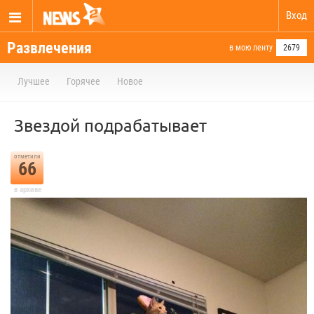
Вход
Развлечения
в мою ленту
2679
Лучшее
Горячее
Новое
Звездой подрабатывает
отметили
66
в архиве