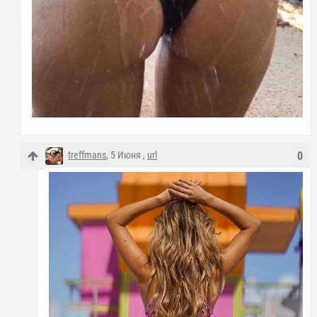
treffmans
, 5 Июня ,
url
0