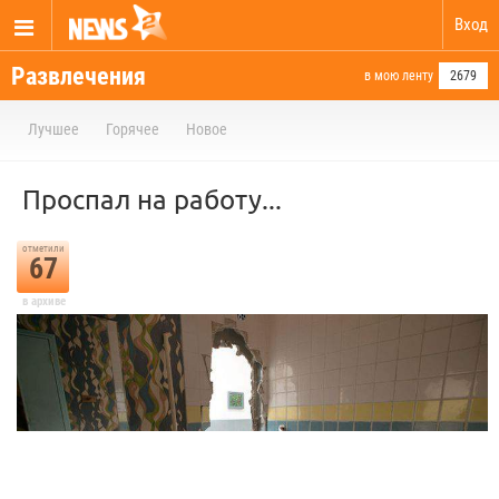
Вход
Развлечения
в мою ленту
2679
Лучшее
Горячее
Новое
Проспал на работу...
отметили
67
в архиве