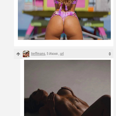
treffmans
, 5 Июня ,
url
0