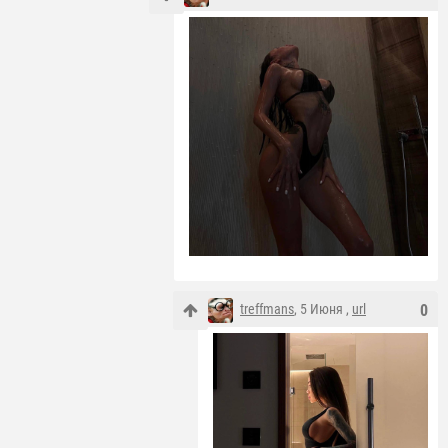
treffmans
, 5 Июня ,
url
0