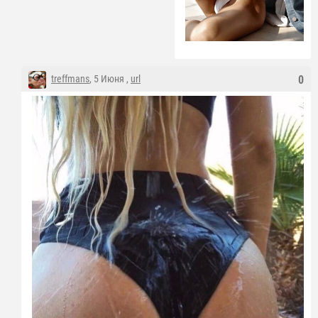
treffmans
, 5 Июня ,
url
0