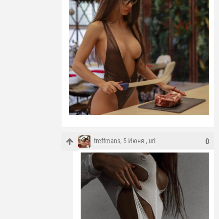
treffmans
, 5 Июня ,
url
0