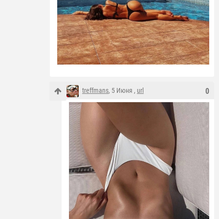
treffmans
, 5 Июня ,
url
0