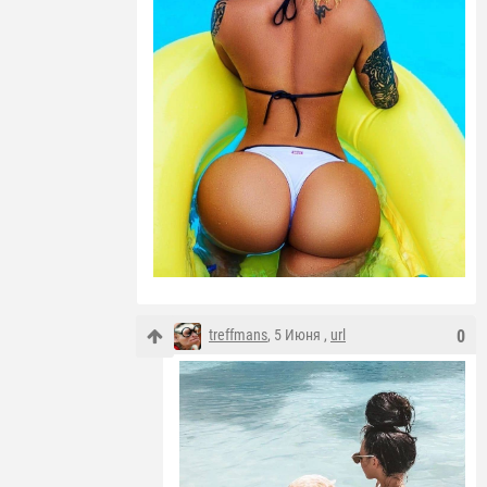
treffmans
, 5 Июня ,
url
0