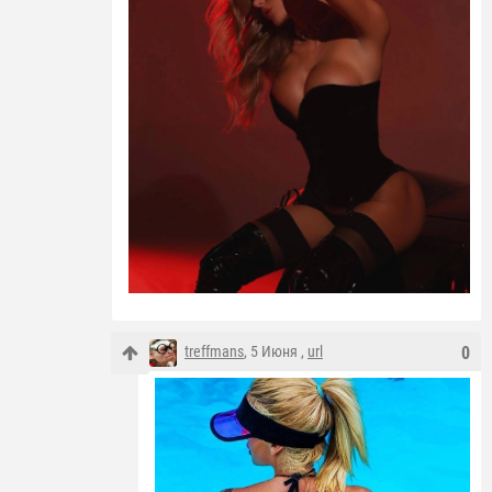
treffmans
, 5 Июня ,
url
0