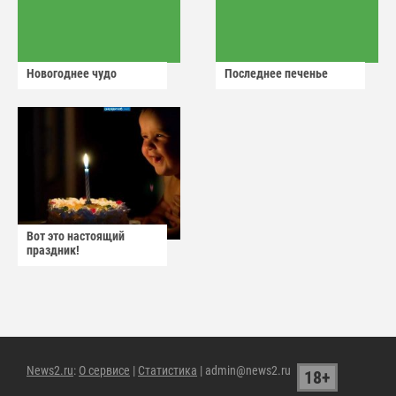
Новогоднее чудо
Последнее печенье
Вот это настоящий
праздник!
News2.ru
:
О сервисе
|
Статистика
| admin@news2.ru
18+