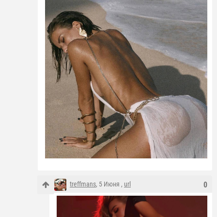
treffmans
, 5 Июня ,
url
0