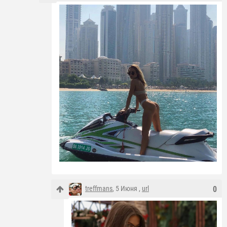
treffmans
, 5 Июня ,
url
0