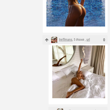
treffmans
, 5 Июня ,
url
0