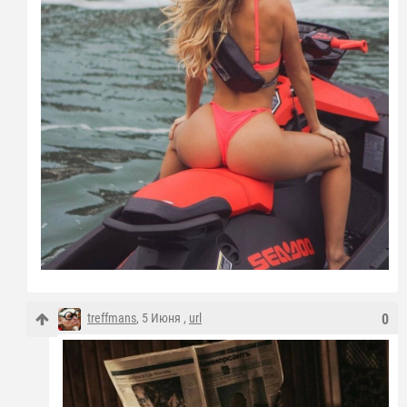
treffmans
, 5 Июня ,
url
0