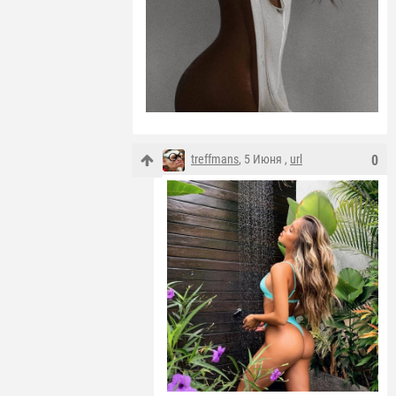
treffmans
, 5 Июня ,
url
0