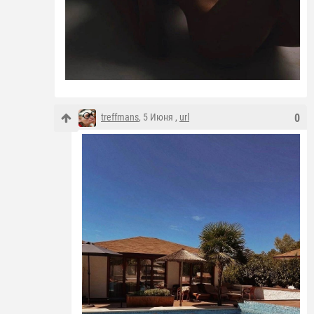
treffmans
, 5 Июня ,
url
0