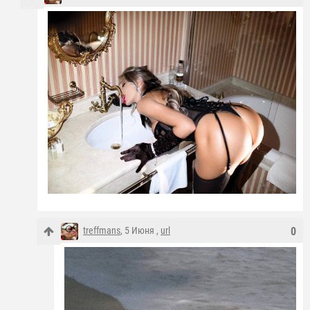
treffmans
, 5 Июня ,
url
0