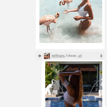
treffmans
, 5 Июня ,
url
0