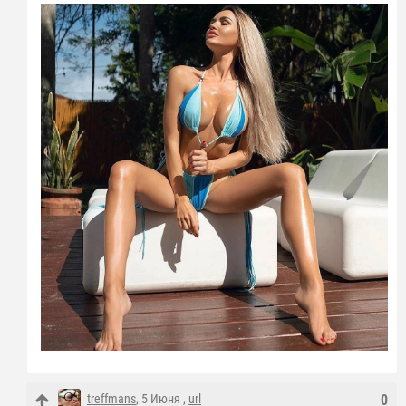
treffmans
, 5 Июня ,
url
0