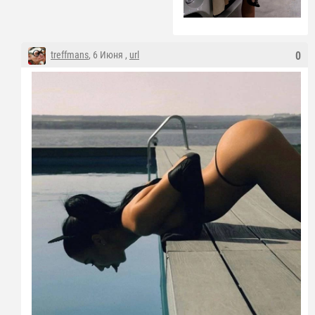
treffmans
, 6 Июня ,
url
0