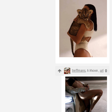
treffmans
, 6 Июня ,
url
0