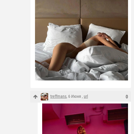
treffmans
, 6 Июня ,
url
0