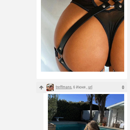
treffmans
, 6 Июня ,
url
0