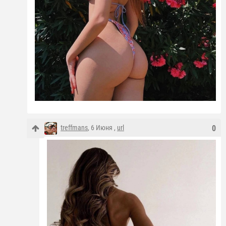
treffmans
, 6 Июня ,
url
0