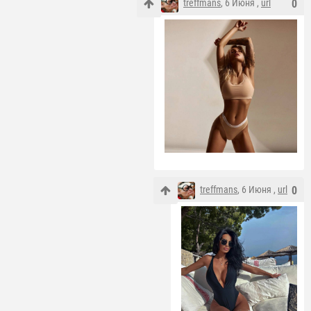
treffmans
, 6 Июня ,
url
0
treffmans
, 6 Июня ,
url
0