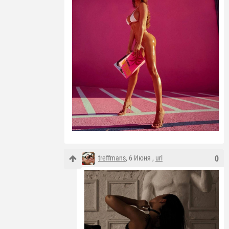
treffmans
, 6 Июня ,
url
0