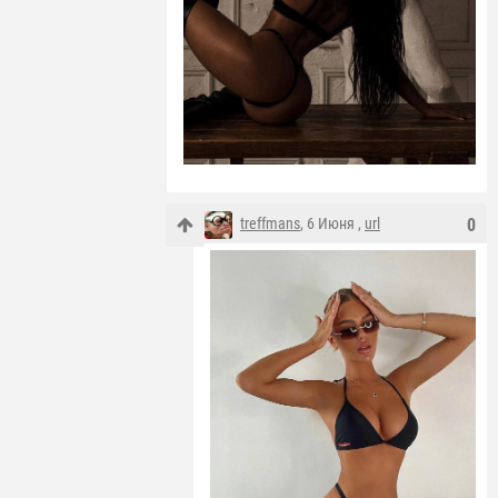
treffmans
, 6 Июня ,
url
0