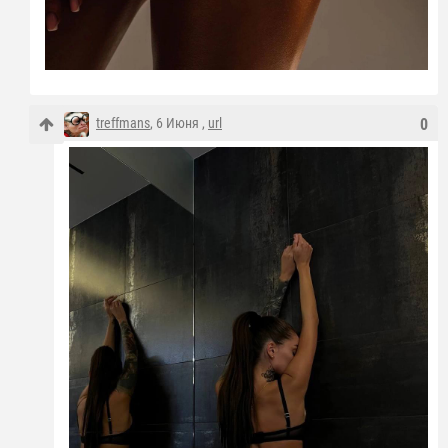
treffmans
, 6 Июня ,
url
0