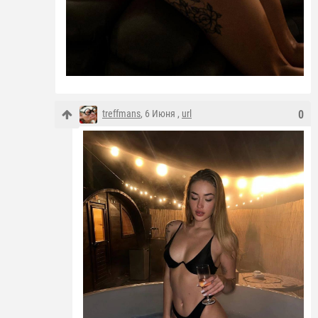
treffmans
, 6 Июня ,
url
0