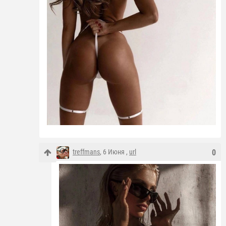
treffmans
, 6 Июня ,
url
0