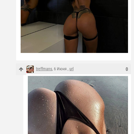
treffmans
, 6 Июня ,
url
0