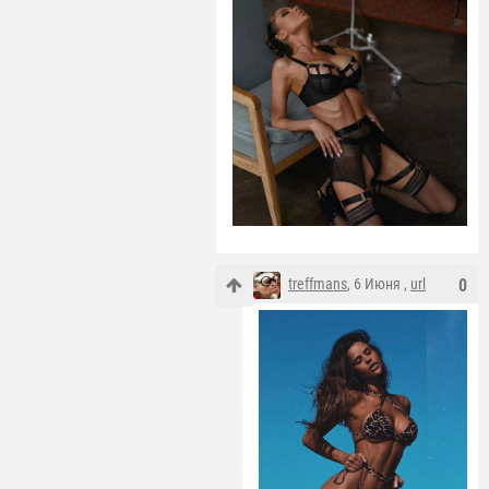
treffmans
, 6 Июня ,
url
0