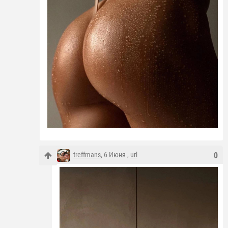
treffmans
, 6 Июня ,
url
0