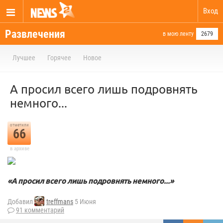
Вход
Развлечения
в мою ленту
2679
Лучшее
Горячее
Новое
А просил всего лишь подровнять
немного...
отметили
66
в архиве
«А просил всего лишь подровнять немного...»
Добавил
treffmans
5 Июня
91 комментарий