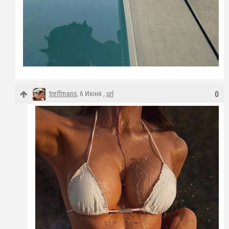
treffmans
, 6 Июня ,
url
0