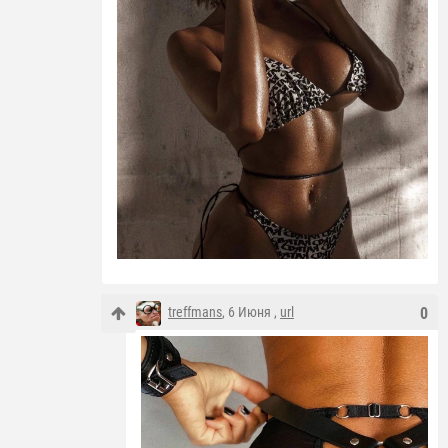
treffmans
, 6 Июня ,
url
0