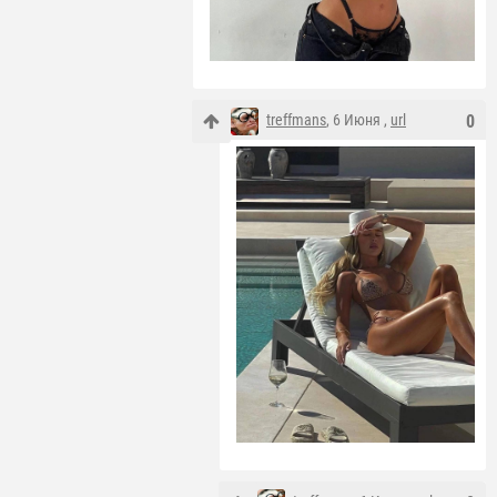
treffmans
, 6 Июня ,
url
0