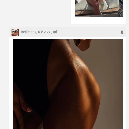
treffmans
, 6 Июня ,
url
0