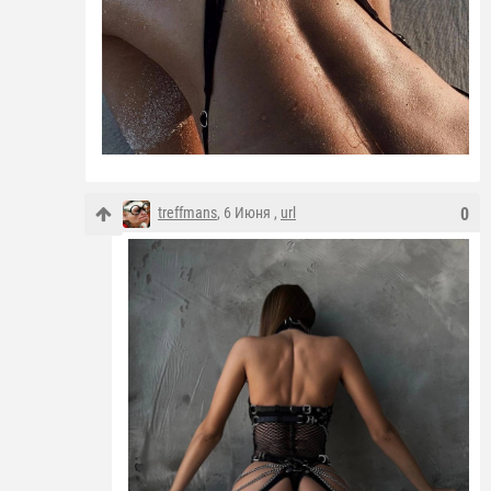
treffmans
, 6 Июня ,
url
0