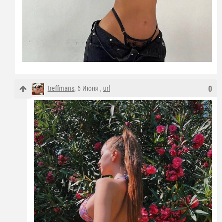
treffmans
, 6 Июня ,
url
0