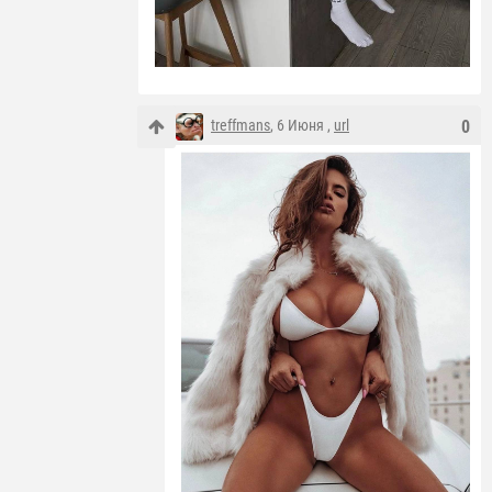
treffmans
, 6 Июня ,
url
0