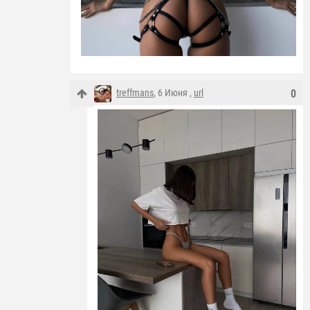
treffmans
, 6 Июня ,
url
0