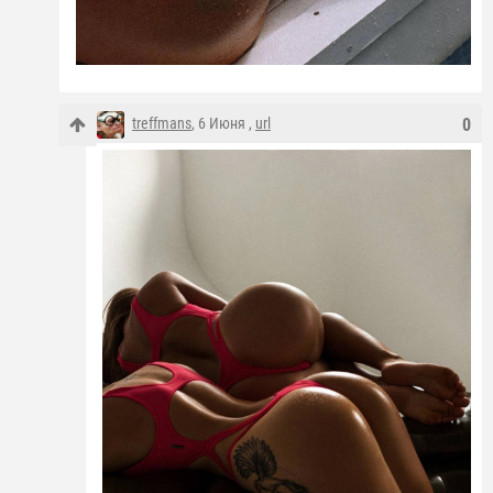
treffmans
, 6 Июня ,
url
0