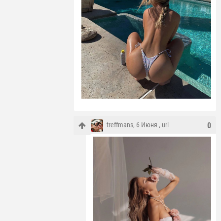
treffmans
, 6 Июня ,
url
0