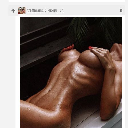
treffmans
, 6 Июня ,
url
0