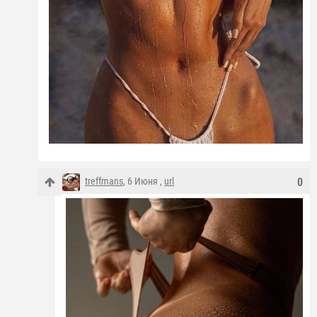
treffmans
, 6 Июня ,
url
0