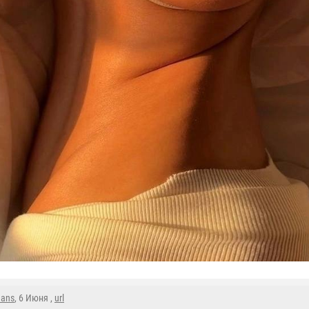
mans
, 6 Июня ,
url