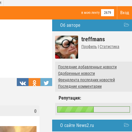
И
Вход
в мою ленту
2679
Об авторе
treffmans
Профиль
|
Статистика
Последние добавленные новости
Одобренные новости
Френдлента последних новостей
Последние комментарии
Репутация:
0
О сайте News2.ru