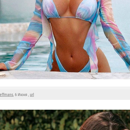
reffmans
, 6 Июня ,
url