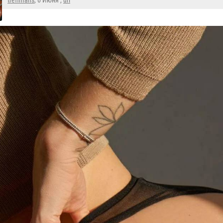
treffmans
, 6 Июня ,
url