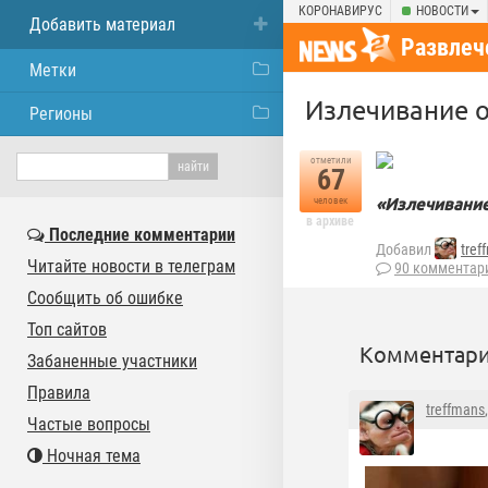
КОРОНАВИРУС
НОВОСТИ
Добавить материал
Развлеч
Метки
Излечивание от
Регионы
отметили
67
«Излечивание 
человек
в архиве
Последние комментарии
Добавил
tref
Читайте новости в телеграм
90 комментар
Сообщить об ошибке
Топ сайтов
Комментари
Забаненные участники
Правила
treffmans
Частые вопросы
Ночная тема