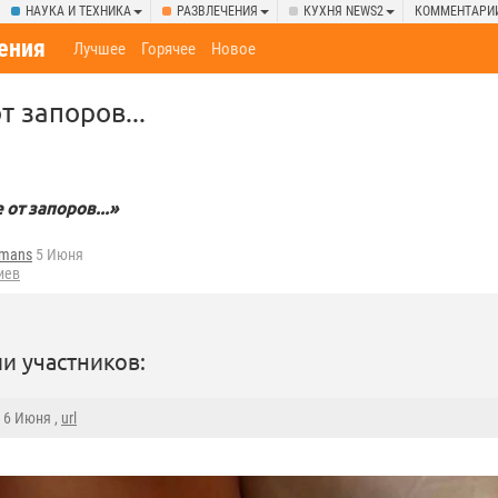
НАУКА И ТЕХНИКА
РАЗВЛЕЧЕНИЯ
КУХНЯ NEWS2
КОММЕНТАРИ
ения
Лучшее
Горячее
Новое
 запоров...
от запоров...»
fmans
5 Июня
иев
и участников:
, 6 Июня ,
url