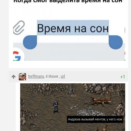
treffmans
, 4 Июня ,
url
+1