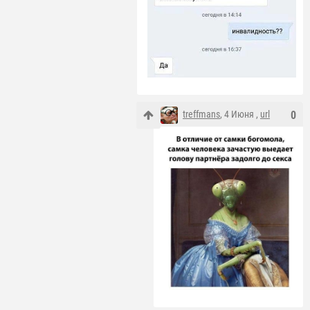
treffmans
, 4 Июня ,
url
0