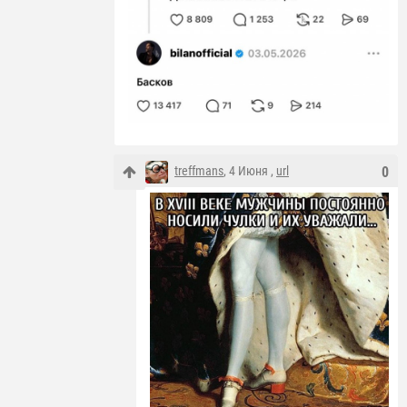
treffmans
, 4 Июня ,
url
0