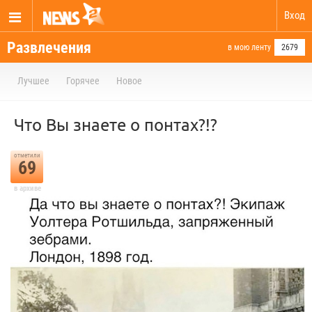
Вход
Развлечения
в мою ленту
2679
Лучшее
Горячее
Новое
Что Вы знаете о понтах?!?
отметили
69
в архиве