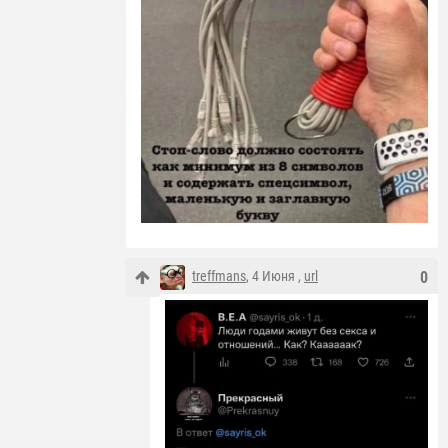
treffmans
, 4 Июня ,
url
0