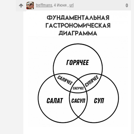
treffmans
, 4 Июня ,
url
0