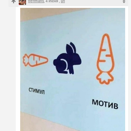
treffmans
, 4 Июня ,
url
0