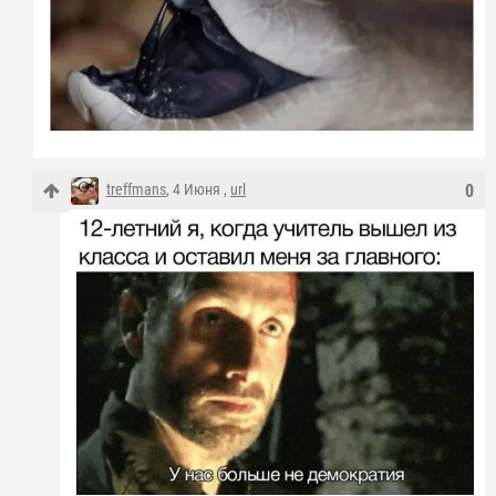
treffmans
, 4 Июня ,
url
0