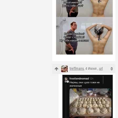
treffmans
, 4 Июня ,
url
0