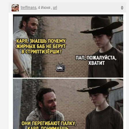
treffmans
, 4 Июня ,
url
0