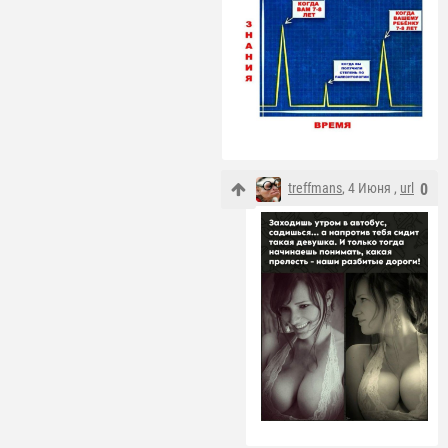
treffmans
, 4 Июня ,
url
0