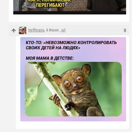
treffmans
, 4 Июня ,
url
0