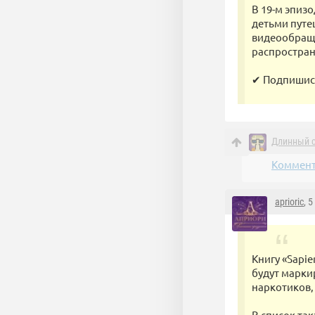
В 19-м эпизо
детьми путе
видеообраще
распростран
✔ Подпишись 
Длинный 
Коммент
aprioric
, 
Книгу «Sapie
будут марки
наркотиков,
В список та