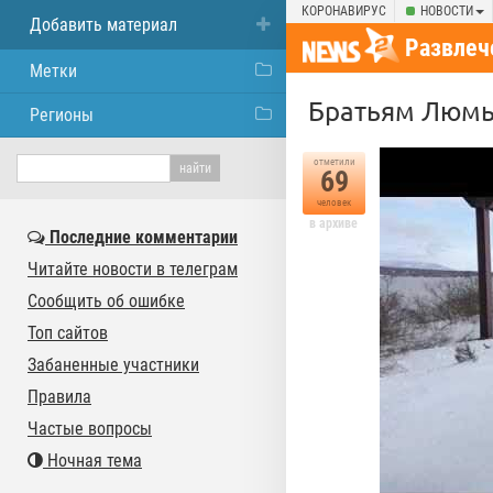
КОРОНАВИРУС
НОВОСТИ
Добавить материал
Развлеч
Метки
Братьям Люмье
Регионы
отметили
69
человек
в архиве
Последние комментарии
Читайте новости в телеграм
Сообщить об ошибке
Топ сайтов
Забаненные участники
Правила
Частые вопросы
Ночная тема