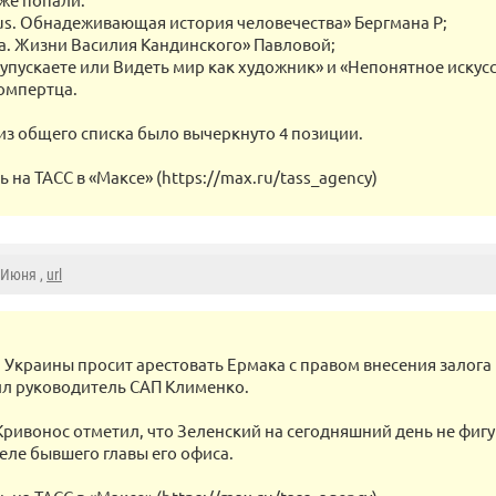
us. Обнадеживающая история человечества» Бергмана Р;
ета. Жизни Василия Кандинского» Павловой;
ы упускаете или Видеть мир как художник» и «Непонятное искус
Гомпертца.
 из общего списка было вычеркнуто 4 позиции.
на ТАСС в «Максе» (https://max.ru/tass_agency)
5 Июня ,
url
 Украины просит арестовать Ермака с правом внесения залога 
л руководитель САП Клименко.
Кривонос отметил, что Зеленский на сегодняшний день не фигу
еле бывшего главы его офиса.