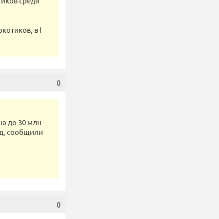
тиков среди
отиков, в I
0
а до 30 млн
од, сообщили
0