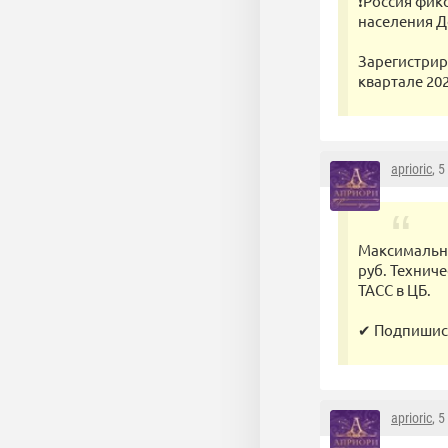
❗️Россия фи
населения Д
Зарегистрир
квартале 202
aprioric
, 
Максимальна
руб. Технич
ТАСС в ЦБ.
✔ Подпишись 
aprioric
, 