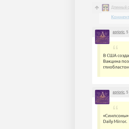
Длинный 
Коммент
aprioric
, 
В США созда
Вакцина поз
глиобластом
aprioric
, 
«Симпсоны» 
Daily Mirror.