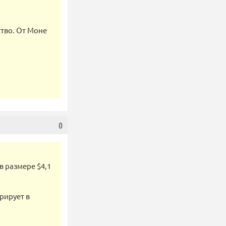
ство. От Моне
0
в размере $4,1
рирует в