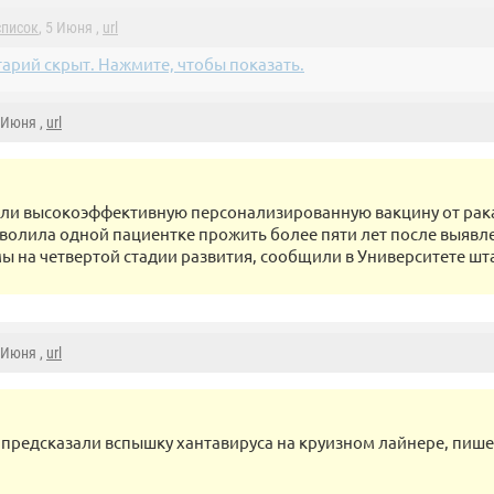
список
, 5 Июня ,
url
арий скрыт. Нажмите, чтобы показать.
5 Июня ,
url
ли высокоэффективную персонализированную вакцину от рака
волила одной пациентке прожить более пяти лет после выявле
ы на четвертой стадии развития, сообщили в Университете шт
5 Июня ,
url
предсказали вспышку хантавируса на круизном лайнере, пишет