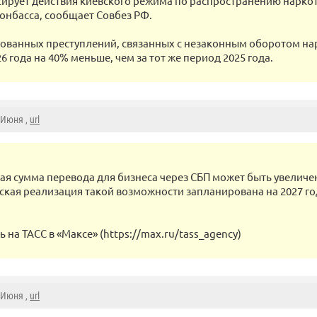
ксирует действия киевского режима по распространению нарко
онбасса, сообщает Совбез РФ.
ованных преступлений, связанных с незаконным оборотом нарк
6 года на 40% меньше, чем за тот же период 2025 года.
5 Июня ,
url
я сумма перевода для бизнеса через СБП может быть увеличен
еская реализация такой возможности запланирована на 2027 г
на ТАСС в «Максе» (https://max.ru/tass_agency)
5 Июня ,
url