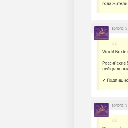
года жители
aprioric
, 
World Boxin
Российские 
нейтральным
✔ Подпишись 
aprioric
, 