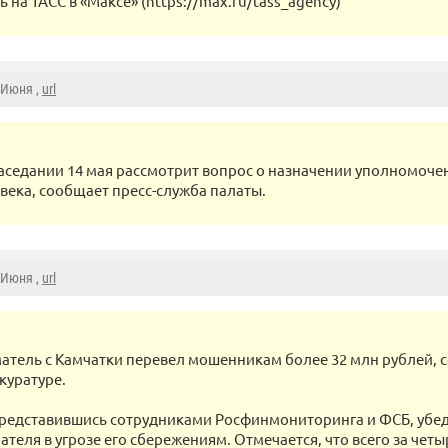
на ТАСС в «Максе» (https://max.ru/tass_agency)
5 Июня ,
url
заседании 14 мая рассмотрит вопрос о назначении уполномоче
века, сообщает пресс-служба палаты.
5 Июня ,
url
тель с Камчатки перевел мошенникам более 32 млн рублей, 
куратуре.
редставившись сотрудниками Росфинмониторинга и ФСБ, убед
теля в угрозе его сбережениям. Отмечается, что всего за четы