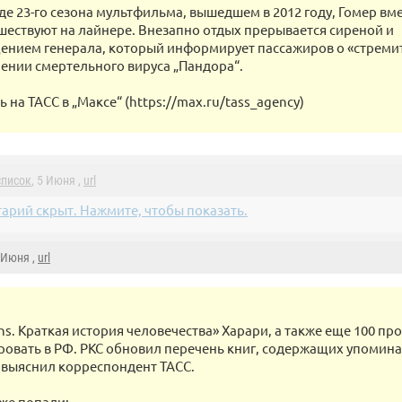
де 23-го сезона мультфильма, вышедшем в 2012 году, Гомер вме
шествуют на лайнере. Внезапно отдых прерывается сиреной и
нием генерала, который информирует пассажиров о «стрем
ении смертельного вируса „Пандора“.
на ТАСС в „Максе“ (https://max.ru/tass_agency)
список
, 5 Июня ,
url
арий скрыт. Нажмите, чтобы показать.
5 Июня ,
url
ns. Краткая история человечества» Харари, а также еще 100 п
ровать в РФ. РКС обновил перечень книг, содержащих упомин
 выяснил корреспондент ТАСС.
кже попали: