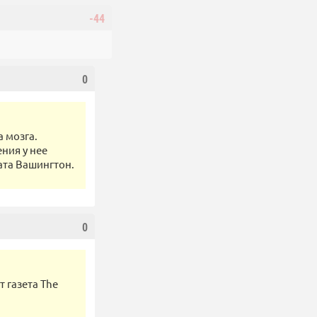
-44
0
 мозга.
ния у нее
ата Вашингтон.
0
 газета The