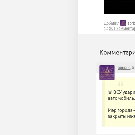
Добавил
apri
261 коммента
Комментари
aprioric
, 
🚨 ВСУ удар
автомобиль,
Мэр города 
закрыты из-