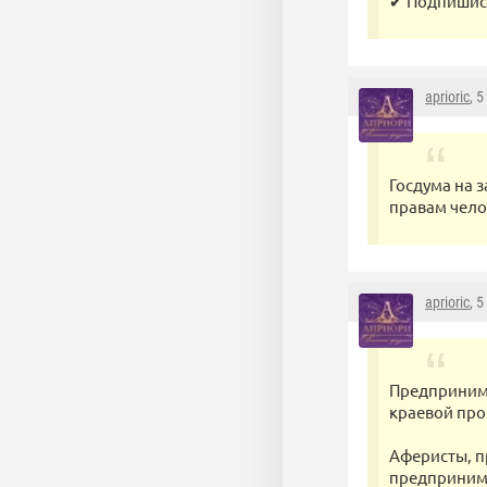
✔ Подпишись 
aprioric
, 
Госдума на 
правам чело
aprioric
, 
Предпринима
краевой про
Аферисты, п
предпринима