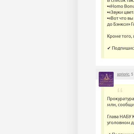
▪️«Homo Bon
▪️«Звуки цв
▪️«Вот что в
до Бэнкси» 
Кроме того,
✔ Подпишись 
aprioric
, 
Прокуратура
млн, сообщи
Глава НАБУ 
уголовном д