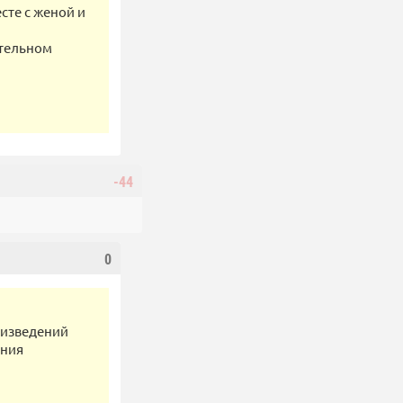
сте с женой и
ительном
-44
0
роизведений
ания