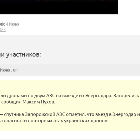
oric
4 Июня
рий
и участников:
5 Июня ,
url
или дронами по двум АЗС на выезде из Энергодара. Загорелись
 сообщил Максим Пухов.
— спутника Запорожской АЭС отметил, что въезд в Энергодар и
за опасности повторных атак украинских дронов.