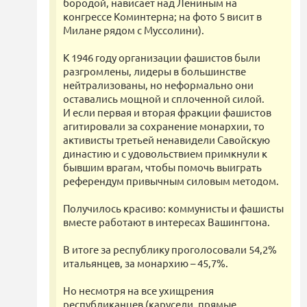
бородой, нависает над Лениным на
конгрессе Коминтерна; на фото 5 висит в
Милане рядом с Муссолини).
К 1946 году организации фашистов были
разгромлены, лидеры в большинстве
нейтрализованы, но неформально они
оставались мощной и сплоченной силой.
И если первая и вторая фракции фашистов
агитировали за сохранение монархии, то
активисты третьей ненавидели Савойскую
династию и с удовольствием примкнули к
бывшим врагам, чтобы помочь выиграть
референдум привычным силовым методом.
Получилось красиво: коммунисты и фашисты
вместе работают в интересах Вашингтона.
В итоге за республику проголосовали 54,2%
итальянцев, за монархию – 45,7%.
Но несмотря на все ухищрения
республиканцев (карусели, прямые