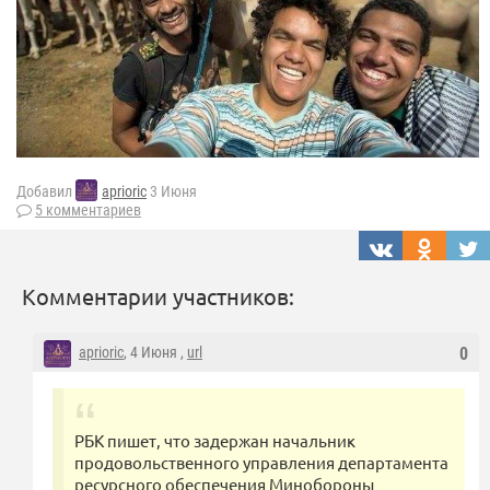
Добавил
aprioric
3 Июня
5 комментариев
Комментарии участников:
aprioric
, 4 Июня ,
url
0
РБК пишет, что задержан начальник
продовольственного управления департамента
ресурсного обеспечения Минобороны