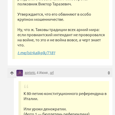
полковник Виктор Таразевич.
Утверждается, что его обвиняют в особо
крупном мошенничестве.
Ну, что ж. Таковы традиции всех армий мира:
если провиантский интендант не проворовался
на войне, то это и не война вовсе, а черт знает
что.
t.me/istrkalkglk/7181
aprioric
, 4 Июня ,
url
0
К 80-летию конституционного референдума в
Италии.
Или уроки демократии.
(фото 1 — бюллетень референдума)