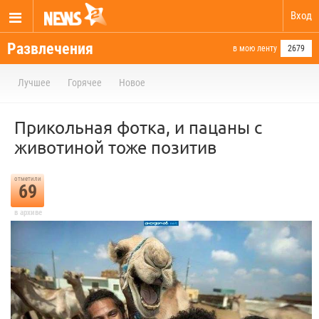
Вход
Развлечения
в мою ленту
2679
Лучшее
Горячее
Новое
Прикольная фотка, и пацаны с
животиной тоже позитив
отметили
69
в архиве