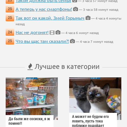
— 3 часа 57 минут назад
А теперь у нас смартфоны!
25
— 3 часа 58 минут назад
Так вот он какой, Змей Горыныч
25
— 4 часа 4 минуты
назад
Нас не догонят!
24
— 4 часа 6 минут назад
Что вы щас там сказали?!
25
— 4 часа 7 минут назад
Лучшее в категории
А может не будем его
Да были же сосиски, я ж
ловить, пусть тока
помню!!
поближе подойдет