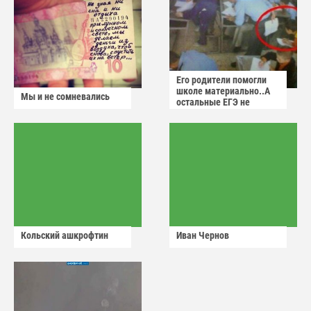
Его родители помогли
школе материально..А
Мы и не сомневались
остальные ЕГЭ не
сдадут
Кольский ашкрофтин
Иван Чернов