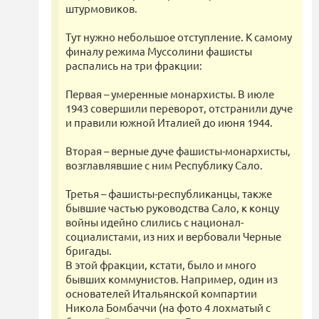
штурмовиков.
Тут нужно небольшое отступление. К самому
финалу режима Муссолини фашисты
распались на три фракции:
Первая – умеренные монархисты. В июле
1943 совершили переворот, отстранили дуче
и правили южной Италией до июня 1944.
Вторая – верные дуче фашисты-монархисты,
возглавлявшие с ним Республику Сало.
Третья – фашисты-республиканцы, также
бывшие частью руководства Сало, к концу
войны идейно слились с национал-
социалистами, из них и вербовали Черные
бригады.
В этой фракции, кстати, было и много
бывших коммунистов. Например, один из
основателей Итальянской компартии
Никола Бомбаччи (на фото 4 лохматый с