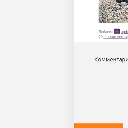
Добавил
apri
нет коммента
Комментари