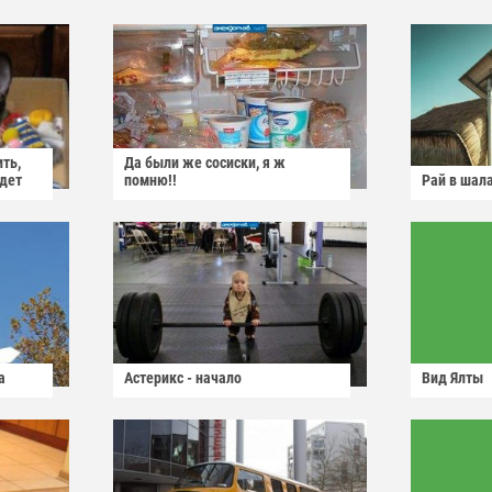
ить,
Да были же сосиски, я ж
йдет
помню!!
Рай в шал
а
Астерикс - начало
Вид Ялты