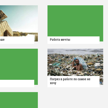
аше
Работа мечты
Погряз в работе по самое не
хочу