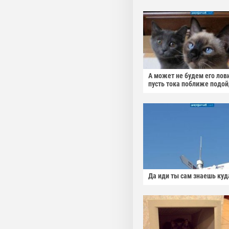
А может не будем его лов
пусть тока поближе подо
Да иди ты сам знаешь куд