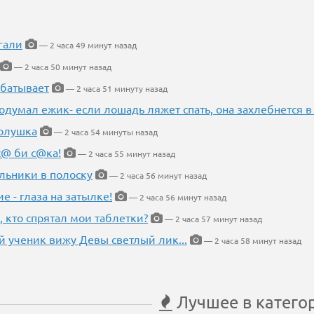
гали
— 2 часа 49 минут назад
— 2 часа 50 минут назад
абатывает
— 2 часа 51 минуту назад
одумал ежик- если лошадь ляжет спать, она захлебнется в
Золушка
— 2 часа 54 минуты назад
с@ би с@ка!
— 2 часа 55 минут назад
льники в полоску
— 2 часа 56 минут назад
ие - глаза на затылке!
— 2 часа 56 минут назад
, кто спрятал мои таблетки?
— 2 часа 57 минут назад
 ученик вижу Девы светлый лик...
— 2 часа 58 минут назад
Лучшее в катего