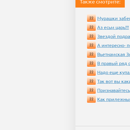
Также смотрите:
Мурашки забе
22
Аз есьм царь!!!
22
Звездой подр
22
А интересно- п
22
Вьетнамская 
22
В правый ряд 
22
Надо еще купа
22
Так вот вы как
22
Признавайтесь
22
Как прилежный
22