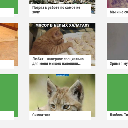
Погряз в работе по самое не
хочу
Мы и не с
Любят...наверное специально
для меня мышек налепили...
Зримая м
Симпатяги
Любовь Ти