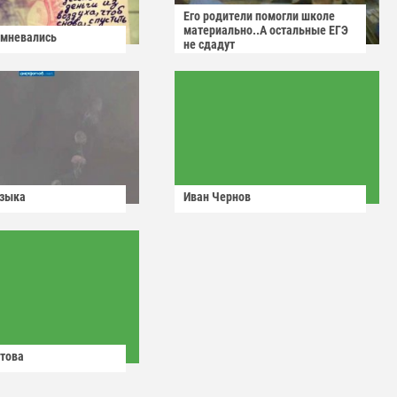
Его родители помогли школе
материально..А остальные ЕГЭ
омневались
не сдадут
узыка
Иван Чернов
това