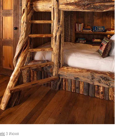
oric
3 Июня