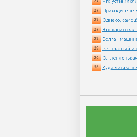
Что уставился?
27
Приходите тёт
27
Однако, самец!
27
Это нарисовал
27
Волга - машин
27
Бесплатный ин
29
О....тёпленькая
26
Куда летим ш
26