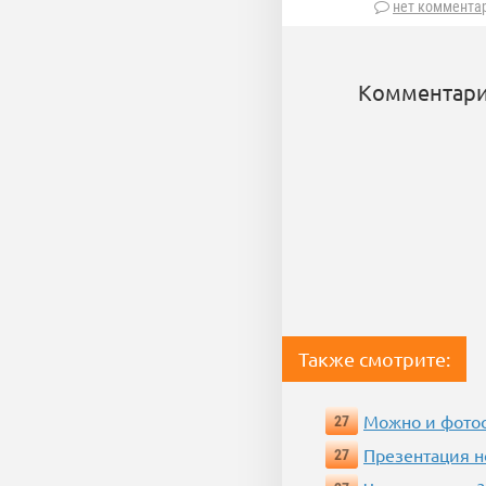
нет коммента
Комментари
Также смотрите:
Можно и фотос
27
Презентация 
27