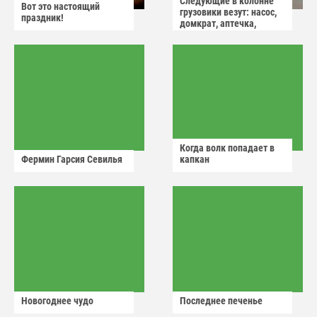
Следующие в колонне
Вот это настоящий
грузовики везут: насос,
праздник!
домкрат, аптечка,
аварийный знак
Когда волк попадает в
Фермин Гарсия Севилья
капкан
Новогоднее чудо
Последнее печенье