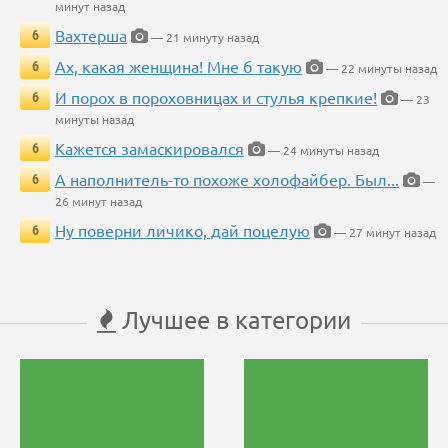
минут назад
Вахтерша
6
— 21 минуту назад
Ах, какая женщина! Мне б такую
6
— 22 минуты назад
И порох в пороховницах и стулья крепкие!
6
— 23
минуты назад
Кажется замаскировался
6
— 24 минуты назад
А наполнитель-то похоже холофайбер. Был...
6
—
26 минут назад
Ну поверни личико, дай поцелую
6
— 27 минут назад
Лучшее в категории