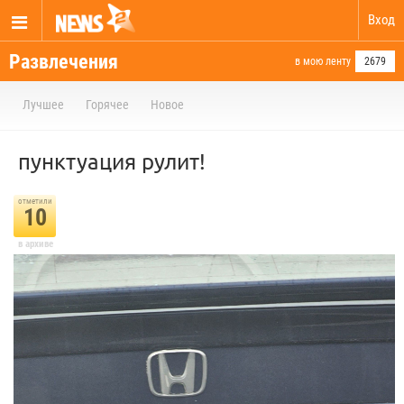
Вход
Развлечения
в мою ленту
2679
Лучшее
Горячее
Новое
пунктуация рулит!
отметили
10
в архиве