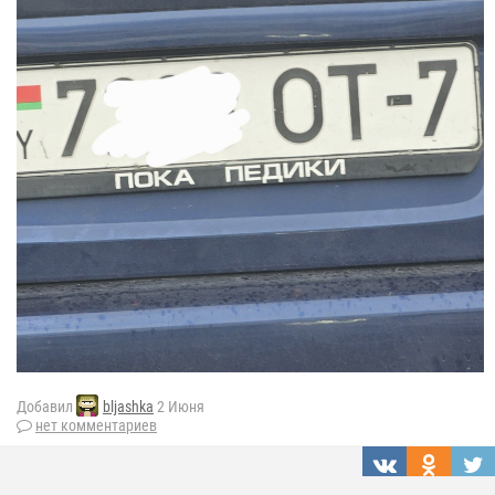
Добавил
bljashka
2 Июня
нет комментариев