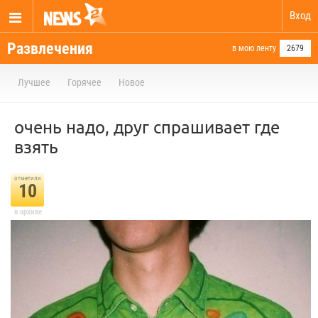
Вход
Развлечения
в мою ленту
2679
Лучшее
Горячее
Новое
очень надо, друг спрашивает где
взять
отметили
10
в архиве