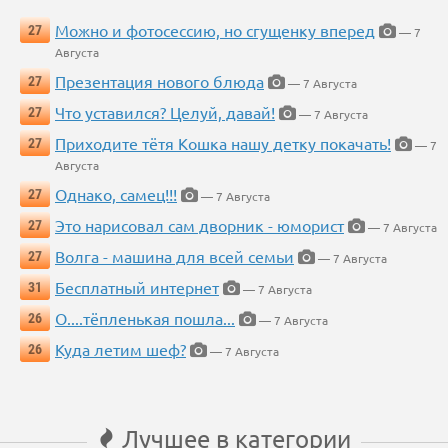
Можно и фотосессию, но сгущенку вперед
27
— 7
Августа
Презентация нового блюда
27
— 7 Августа
Что уставился? Целуй, давай!
27
— 7 Августа
Приходите тётя Кошка нашу детку покачать!
27
— 7
Августа
Однако, самец!!!
27
— 7 Августа
Это нарисовал сам дворник - юморист
27
— 7 Августа
Волга - машина для всей семьи
27
— 7 Августа
Бесплатный интернет
31
— 7 Августа
О....тёпленькая пошла...
26
— 7 Августа
Куда летим шеф?
26
— 7 Августа
Лучшее в категории