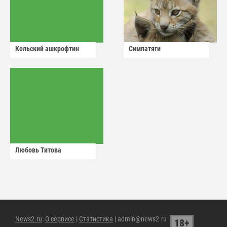
Кольский ашкрофтин
Симпатяги
Любовь Титова
News2.ru
:
О сервисе
|
Статистика
| admin@news2.ru
18+