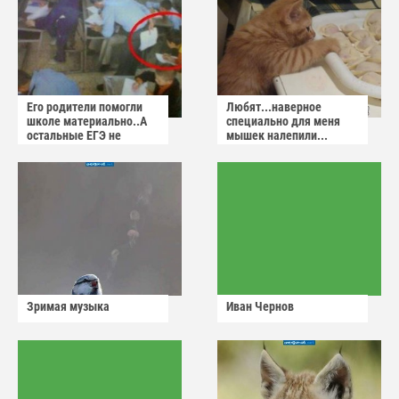
Его родители помогли
Любят...наверное
школе материально..А
специально для меня
остальные ЕГЭ не
мышек налепили...
сдадут
Зримая музыка
Иван Чернов