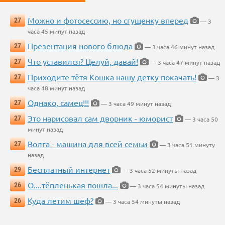
Можно и фотосессию, но сгущенку вперед
27
— 3
часа 45 минут назад
Презентация нового блюда
27
— 3 часа 46 минут назад
Что уставился? Целуй, давай!
27
— 3 часа 47 минут назад
Приходите тётя Кошка нашу детку покачать!
27
— 3
часа 48 минут назад
Однако, самец!!!
27
— 3 часа 49 минут назад
Это нарисовал сам дворник - юморист
27
— 3 часа 50
минут назад
Волга - машина для всей семьи
27
— 3 часа 51 минуту
назад
Бесплатный интернет
29
— 3 часа 52 минуты назад
О....тёпленькая пошла...
26
— 3 часа 54 минуты назад
Куда летим шеф?
26
— 3 часа 54 минуты назад