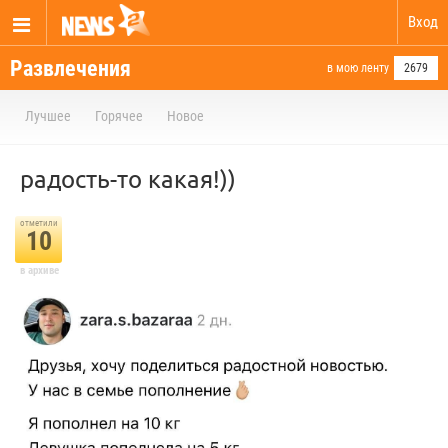
Вход
Развлечения
в мою ленту
2679
Лучшее
Горячее
Новое
радость-то какая!))
отметили
10
в архиве