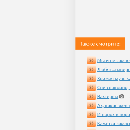
Также смотрите:
Мы и не сомне
26
Любят...навер
25
Зримая музык
25
Спи спокойно, 
25
Вахтерша
25
— 3
Ах, какая жен
25
И порох в поро
25
Кажется замас
25