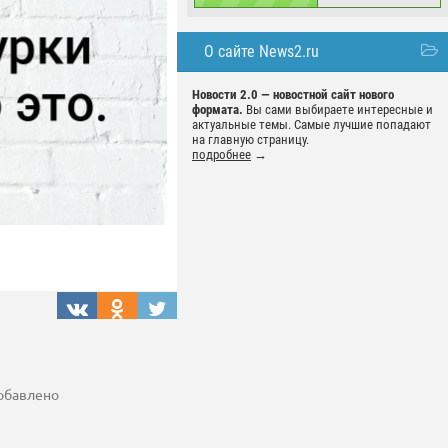
О сайте News2.ru
Новости 2.0 — новостной сайт нового
формата.
Вы сами выбираете интересные и
актуальные темы. Самые лучшие попадают
на главную страницу.
подробнее
→
добавлено