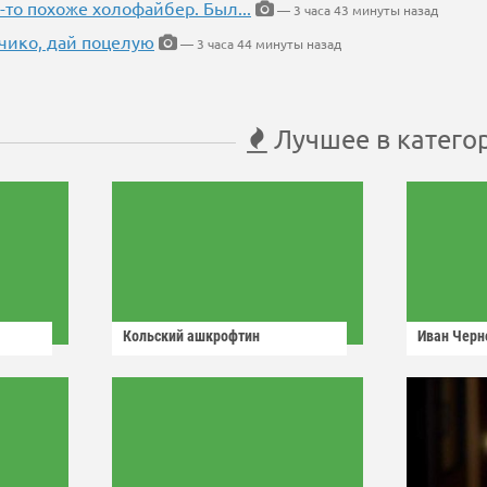
-то похоже холофайбер. Был...
— 3 часа 43 минуты назад
чико, дай поцелую
— 3 часа 44 минуты назад
Лучшее в катего
Кольский ашкрофтин
Иван Черн