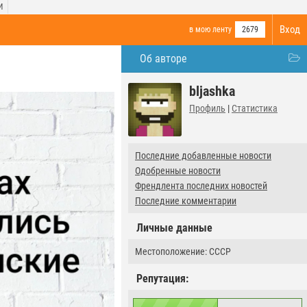
И
Вход
в мою ленту
2679
Об авторе
bljashka
Профиль
|
Статистика
Последние добавленные новости
Одобренные новости
Френдлента последних новостей
Последние комментарии
Личные данные
Местоположение: СССР
Репутация: