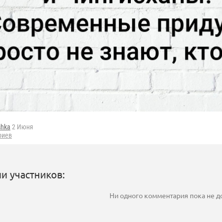
shka
2 Июня
риев
и участников:
Ни одного комментария пока не 