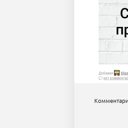
Добавил
blja
нет коммента
Комментари