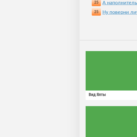
А наполнитель
25
Ну поверни ли
25
Вид Ялты