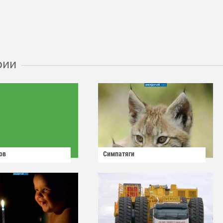
рии
ов
Симпатяги