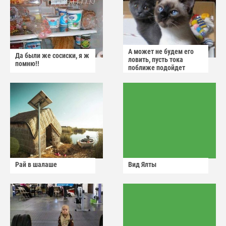
А может не будем его
Да были же сосиски, я ж
ловить, пусть тока
помню!!
поближе подойдет
Рай в шалаше
Вид Ялты