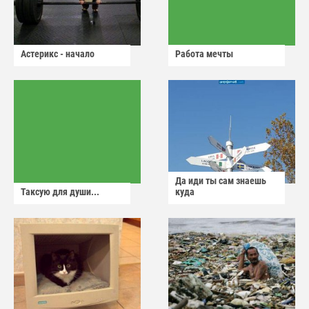
Астерикс - начало
Работа мечты
Да иди ты сам знаешь
Таксую для души...
куда