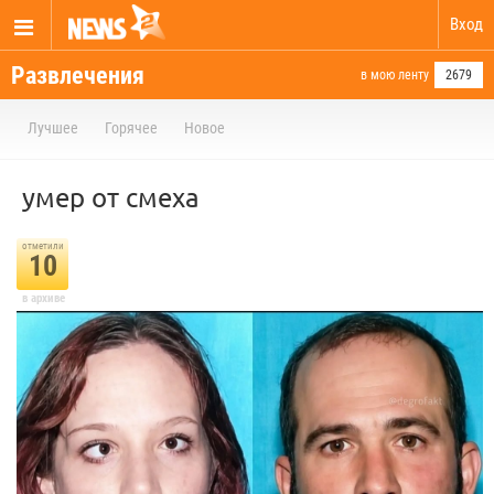
Вход
Развлечения
в мою ленту
2679
Лучшее
Горячее
Новое
умер от смеха
отметили
10
в архиве