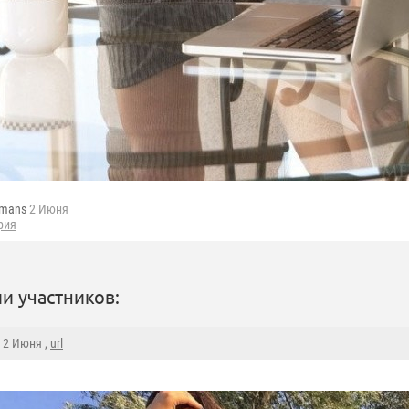
fmans
2 Июня
рия
и участников:
, 2 Июня ,
url