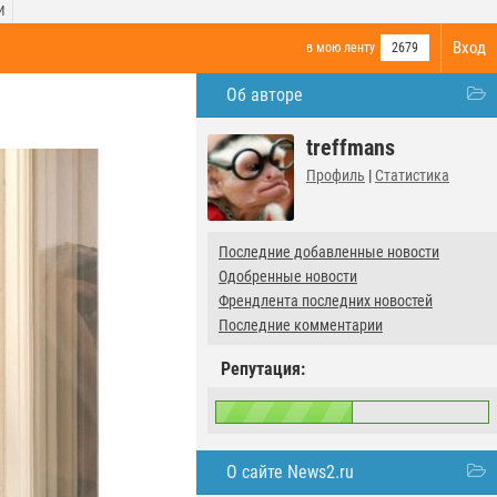
И
Вход
в мою ленту
2679
Об авторе
treffmans
Профиль
|
Статистика
Последние добавленные новости
Одобренные новости
Френдлента последних новостей
Последние комментарии
Репутация:
О сайте News2.ru