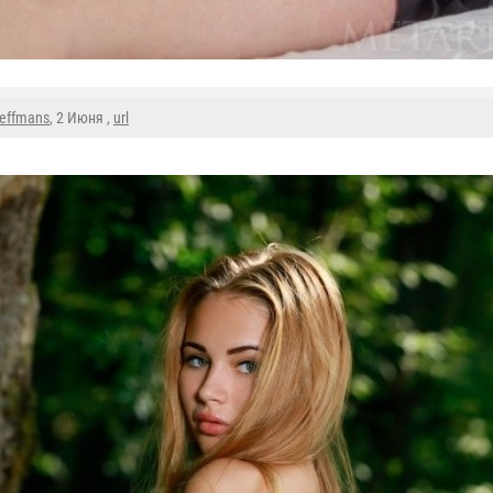
reffmans
, 2 Июня ,
url