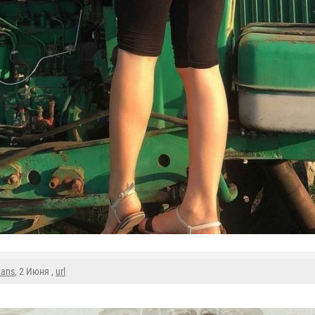
mans
, 2 Июня ,
url