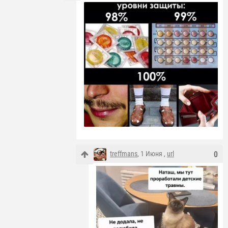
treffmans
, 1 Июня ,
url
0