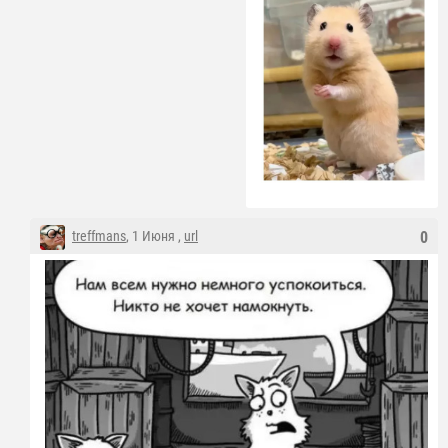
treffmans
, 1 Июня ,
url
0