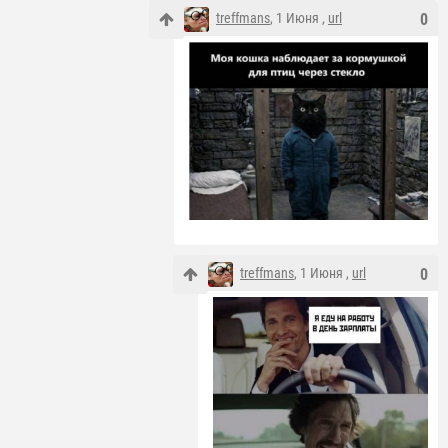
treffmans
, 1 Июня ,
url
0
treffmans
, 1 Июня ,
url
0