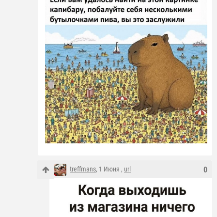
treffmans
, 1 Июня ,
url
0