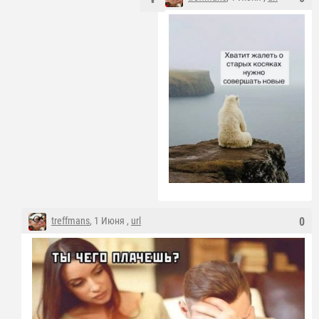
treffmans
, 1 Июня ,
url
0