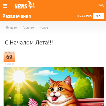
Вход
Развлечения
в мою ленту
2679
Лучшее
Горячее
Новое
С Началом Лета!!!
отметили
69
в архиве