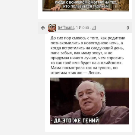
treffmans
, 1 Июня ,
url
0