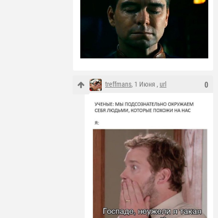
treffmans
, 1 Июня ,
url
0