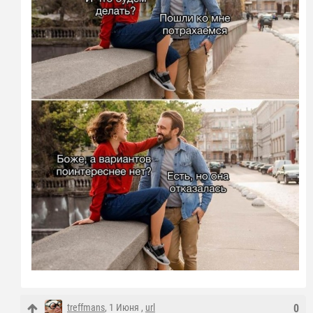
treffmans
, 1 Июня ,
url
0