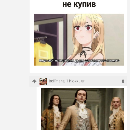
treffmans
, 1 Июня ,
url
0