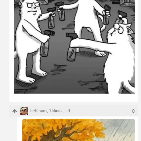
treffmans
, 1 Июня ,
url
0