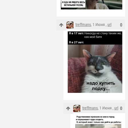
treffmans
, 1 Июня ,
url
0
treffmans
, 1 Июня ,
url
0