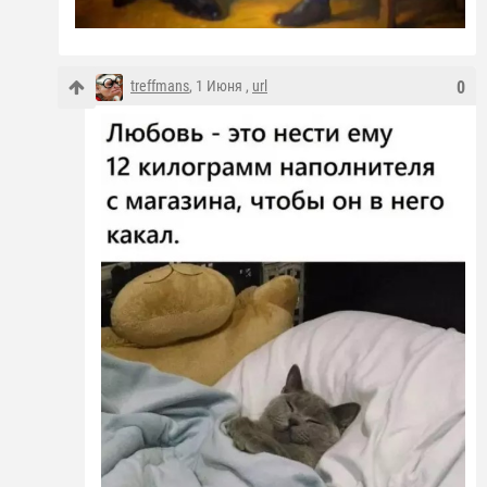
treffmans
, 1 Июня ,
url
0