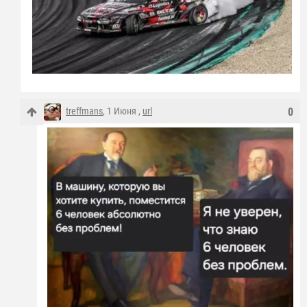
treffmans
, 1 Июня ,
url
0