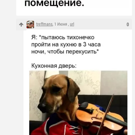
treffmans
, 1 Июня ,
url
0