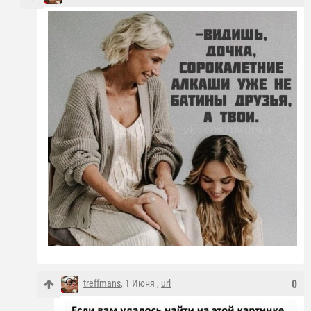
treffmans
, 1 Июня ,
url
0