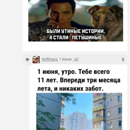
treffmans
, 1 Июня ,
url
0