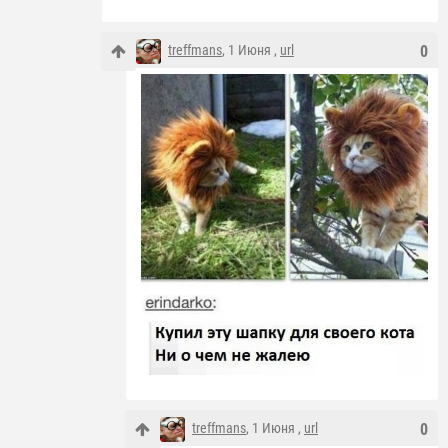
treffmans
, 1 Июня ,
url
0
treffmans
, 1 Июня ,
url
0