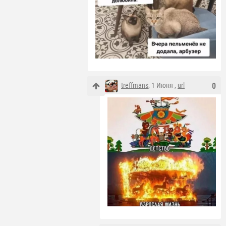
treffmans
, 1 Июня ,
url
0