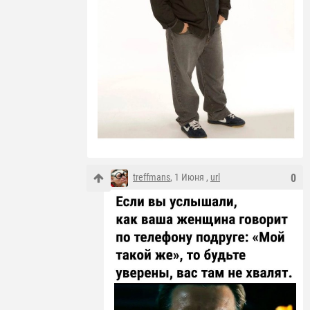
treffmans
, 1 Июня ,
url
0