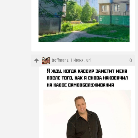
treffmans
, 1 Июня ,
url
0