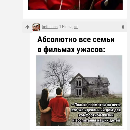
treffmans
, 1 Июня ,
url
0