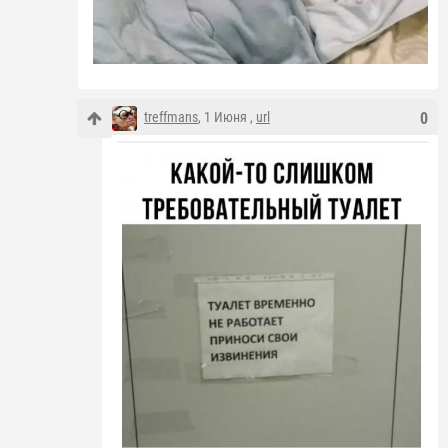
treffmans
, 1 Июня ,
url
0