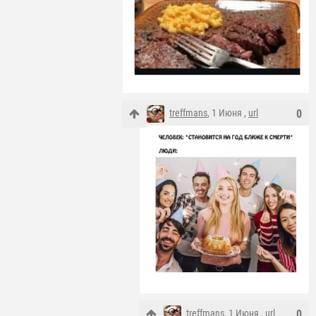
treffmans
, 1 Июня ,
url
0
treffmans
, 1 Июня ,
url
0