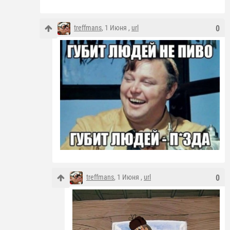
treffmans
, 1 Июня ,
url
0
treffmans
, 1 Июня ,
url
0