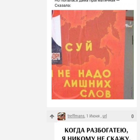
treffmans
, 1 Июня ,
url
0