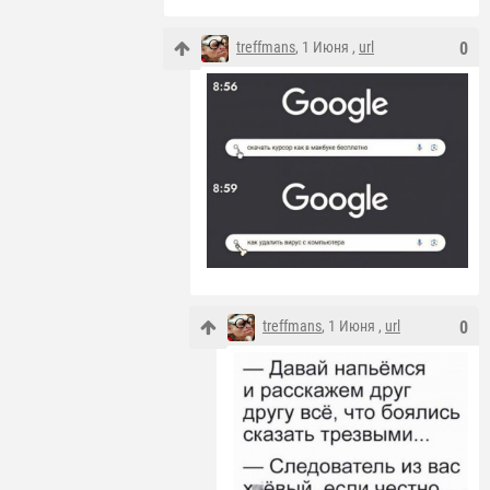
treffmans
, 1 Июня ,
url
0
treffmans
, 1 Июня ,
url
0