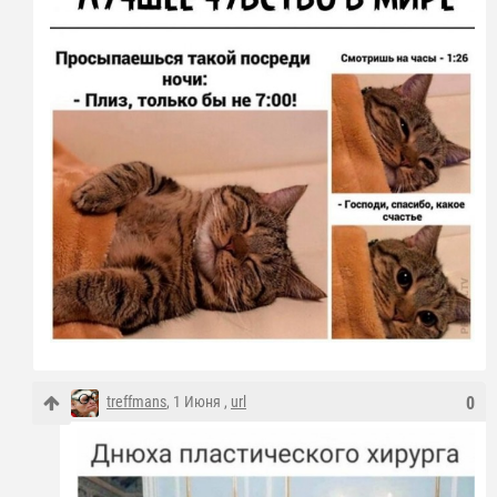
treffmans
, 1 Июня ,
url
0