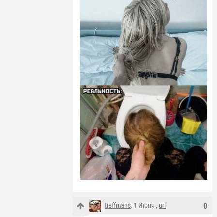
treffmans
, 1 Июня ,
url
0