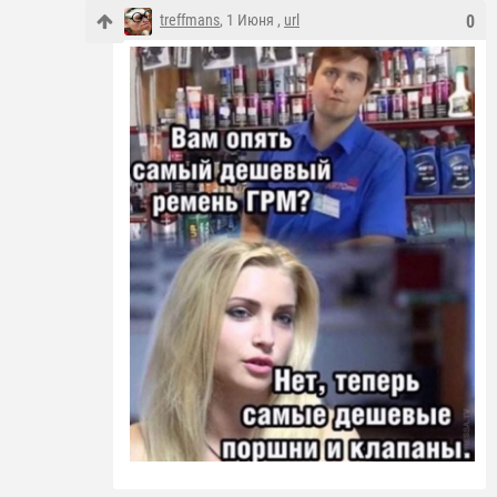
treffmans
, 1 Июня ,
url
0