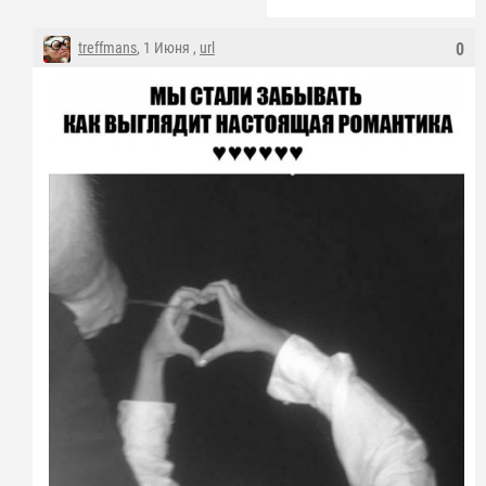
treffmans
, 1 Июня ,
url
0