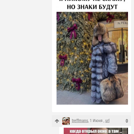
treffmans
, 1 Июня ,
url
0