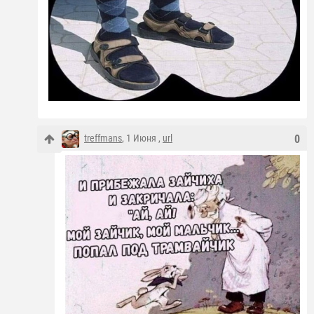
treffmans
, 1 Июня ,
url
0