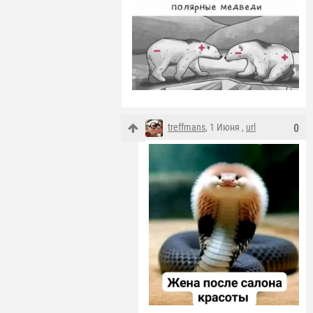
treffmans
, 1 Июня ,
url
0