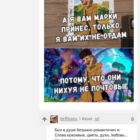
treffmans
, 1 Июня ,
url
0