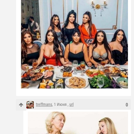
treffmans
, 1 Июня ,
url
0