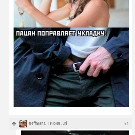
treffmans
, 1 Июня ,
url
+1