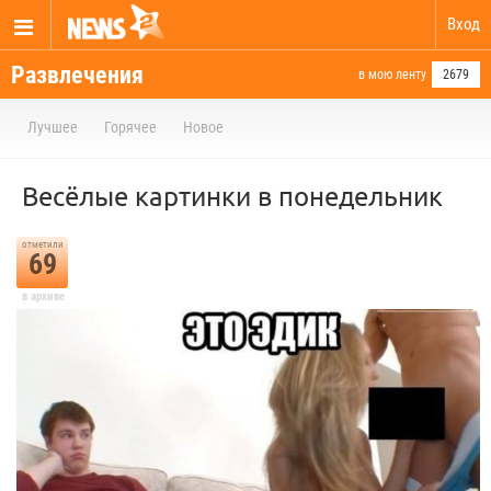
Вход
Развлечения
в мою ленту
2679
Лучшее
Горячее
Новое
Весёлые картинки в понедельник
отметили
69
в архиве