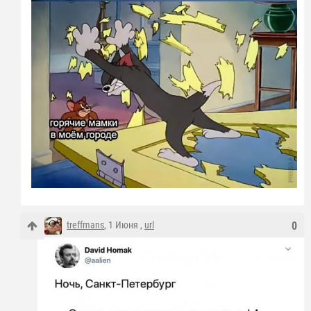
treffmans
, 1 Июня ,
url
0