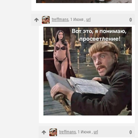
treffmans
, 1 Июня ,
url
0
treffmans
, 1 Июня ,
url
0