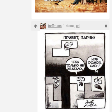
treffmans
, 1 Июня ,
url
0