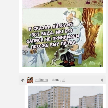
treffmans
, 1 Июня ,
url
0