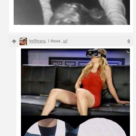
treffmans
, 1 Июня ,
url
0