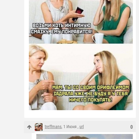
treffmans
, 1 Июня ,
url
0