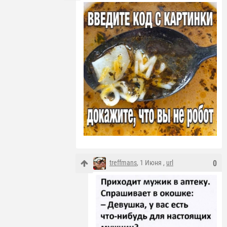
treffmans
, 1 Июня ,
url
0