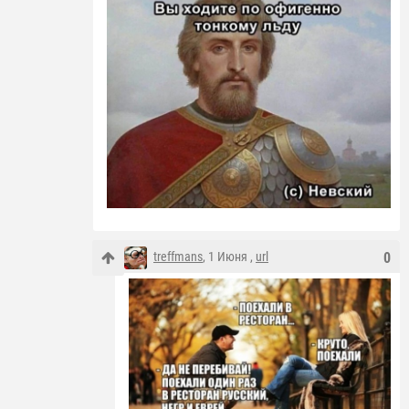
treffmans
, 1 Июня ,
url
0