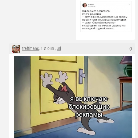
treffmans
, 1 Июня ,
url
0