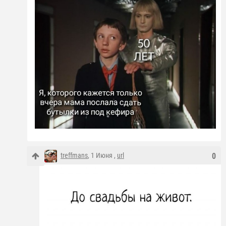
treffmans
, 1 Июня ,
url
0