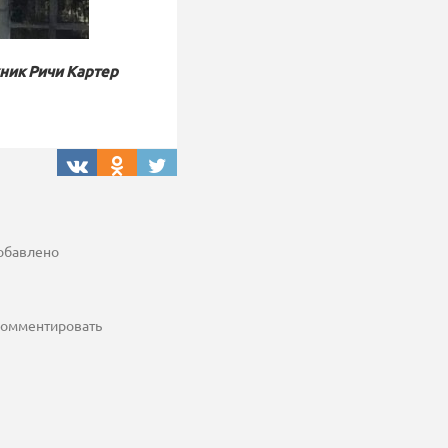
ник Ричи Картер
добавлено
 комментировать