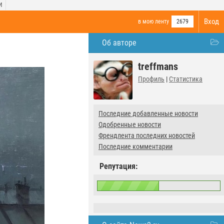
И
Вход
в мою ленту
2679
Об авторе
treffmans
Профиль
|
Статистика
Последние добавленные новости
Одобренные новости
Френдлента последних новостей
Последние комментарии
Репутация: