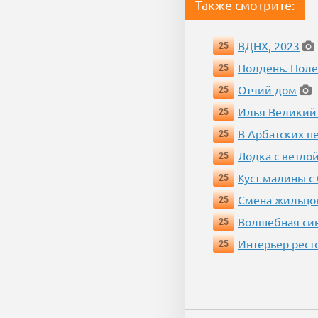
Также смотрите:
ВДНХ, 2023
25
Полдень. Пол
25
Отчий дом
25
—
Илья Великий
25
В Арбатских п
25
Лодка с ветло
25
Куст малины с
25
Смена жильцо
25
Волшебная си
25
Интерьер рест
25