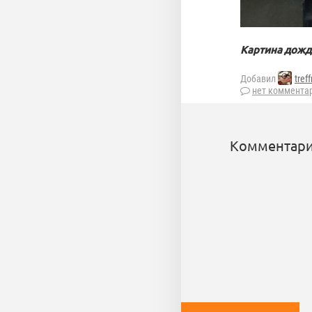
Картина дожд
Добавил
tref
нет коммента
Комментари