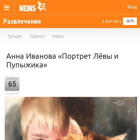
Вход
Развлечения
в мою ленту
2679
Лучшее
Горячее
Новое
Анна Иванова «Портрет Лёвы и
Пупыжика»
отметили
65
в архиве