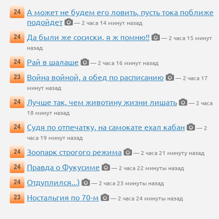
А может не будем его ловить, пусть тока поближе
24
подойдет
— 2 часа 14 минут назад
Да были же сосиски, я ж помню!!
24
— 2 часа 15 минут
назад
Рай в шалаше
24
— 2 часа 16 минут назад
Война войной, а обед по расписанию
23
— 2 часа 17
минут назад
Лучше так, чем животину жизни лишать
24
— 2 часа
18 минут назад
Судя по отпечатку, на самокате ехал кабан
24
— 2
часа 19 минут назад
Зоопарк строгого режима
24
— 2 часа 21 минуту назад
Правда о Фукусиме
24
— 2 часа 22 минуты назад
Отдуплился...)
24
— 2 часа 23 минуты назад
Ностальгия по 70-м
23
— 2 часа 24 минуты назад