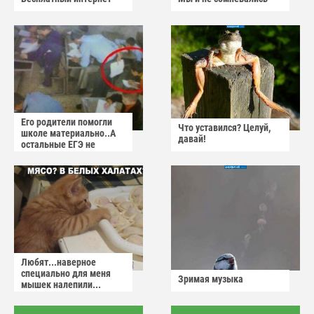
Его родители помогли
Что уставился? Целуй,
школе материально..А
давай!
остальные ЕГЭ не
сдадут
Любят...наверное
специально для меня
Зримая музыка
мышек налепили...