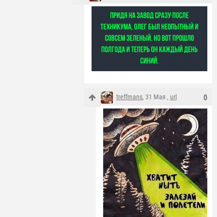
treffmans
, 31 Мая ,
url
0