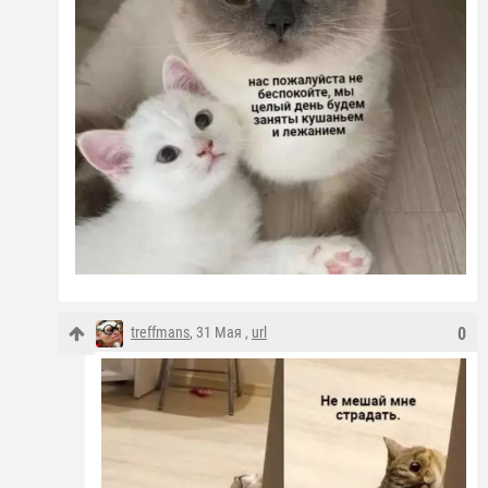
treffmans
, 31 Мая ,
url
0