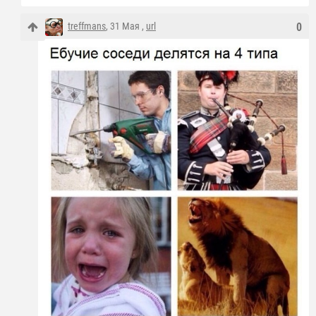
treffmans
, 31 Мая ,
url
0