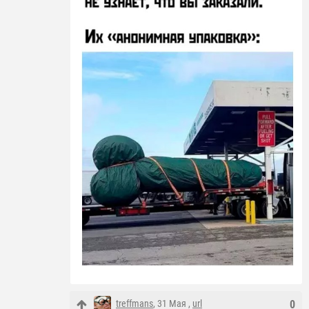
treffmans
, 31 Мая ,
url
0