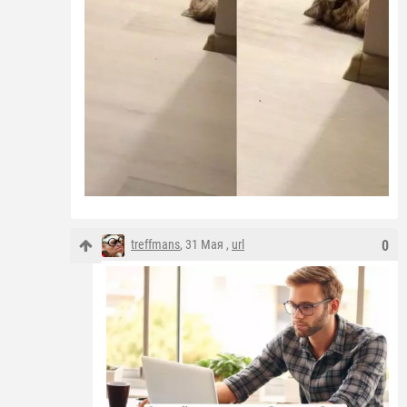
treffmans
, 31 Мая ,
url
0