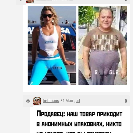
treffmans
, 31 Мая ,
url
0