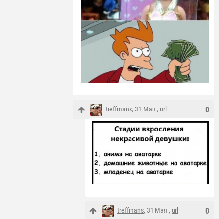
treffmans
, 31 Мая ,
url
0
treffmans
, 31 Мая ,
url
0