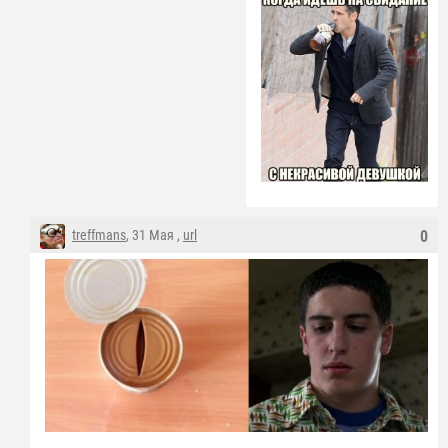
treffmans
, 31 Мая ,
url
0