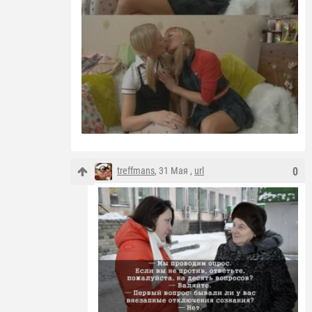
treffmans
, 31 Мая ,
url
0