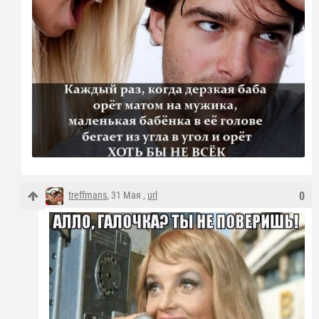
treffmans
, 31 Мая ,
url
0