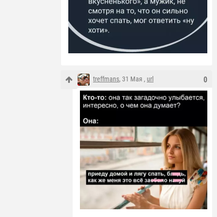
treffmans
, 31 Мая ,
url
0