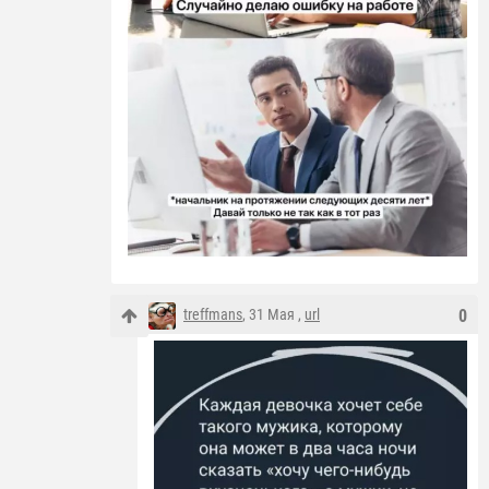
treffmans
, 31 Мая ,
url
0