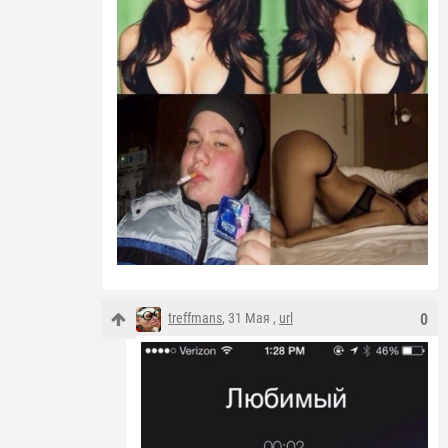
treffmans
, 31 Мая ,
url
0