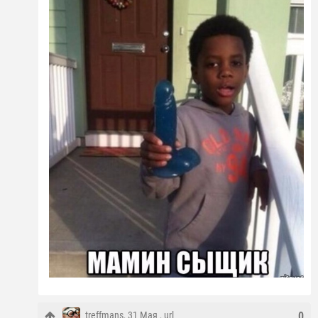
treffmans
, 31 Мая ,
url
0