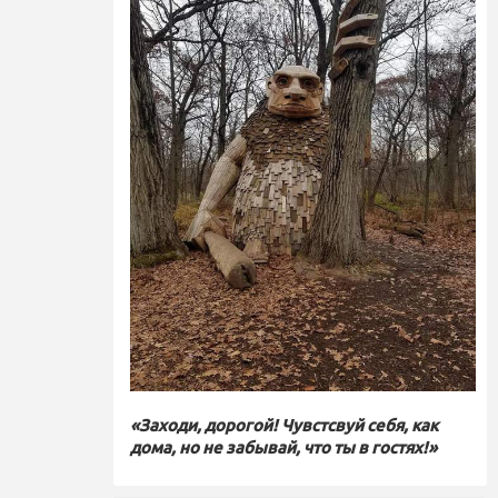
«Заходи, дорогой! Чувстсвуй себя, как
дома, но не забывай, что ты в гостях!»