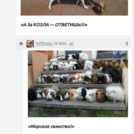
«А За КОЗЛА — ОТВЕТИШЬ!!!»
treffmans
, 26 Мая ,
url
0
«Морское свинство!»