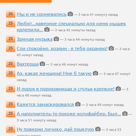
Мы и не сомневались
26
— 3 часа 41 минуту назад
Любят...наверное специально для меня мышек
25
налепили...
— 3 часа 42 минуты назад
Зримая музыка
25
— 3 часа 44 минуты назад
Спи спокойно, хозяин - я тебя охраняю!
25
— 3 часа
45 минут назад
Вахтерша
25
— 3 часа 46 минут назад
Ах, какая женщина! Мне б такую
25
— 3 часа 47 минут
назад
И порох в пороховницах и стулья крепкие!
25
— 3
часа 48 минут назад
Кажется замаскировался
25
— 3 часа 49 минут назад
А наполнитель-то похоже холофайбер. Был...
25
—
3 часа 51 минуту назад
Ну поверни личико, дай поцелую
25
— 3 часа 53
минуты назад