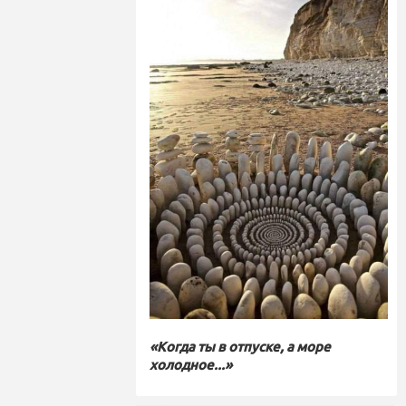
«Когда ты в отпуске, а море
холодное...»