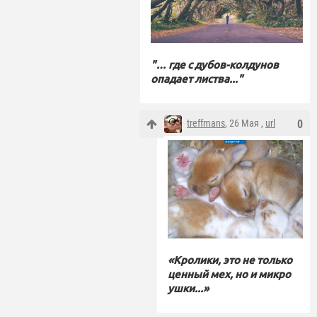
"… где с дубов-колдунов
опадает листва..."
treffmans
, 26 Мая ,
url
0
«Кролики, это не только
ценный мех, но и микро
ушки...»