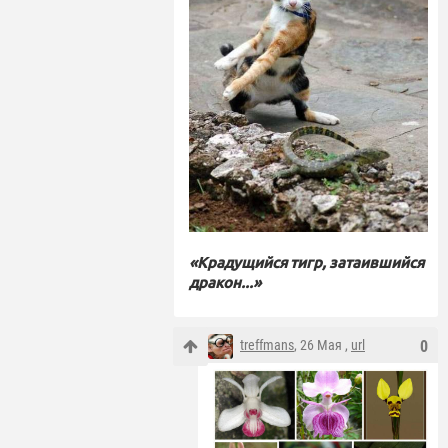
«Крадущийся тигр, затаившийся
дракон...»
treffmans
, 26 Мая ,
url
0