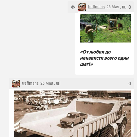
treffmans
, 26 Мая ,
url
0
«От любви до
ненависти всего один
шаг!»
treffmans
, 26 Мая ,
url
0