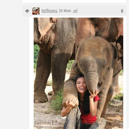
treffmans
, 26 Мая ,
url
0