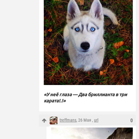
«У неё глаза — Два бриллианта в три
карата!.!»
treffmans
, 26 Мая ,
url
0