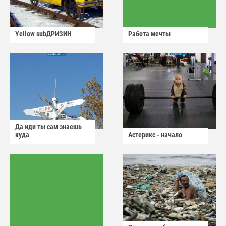
Yellow subДРИЗИН
Работа мечты
Да иди ты сам знаешь
куда
Астерикс - начало