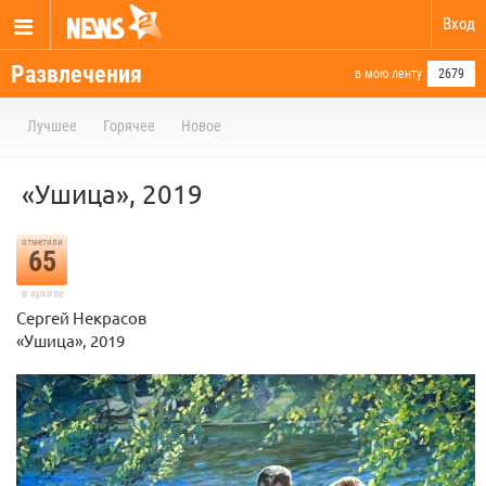
Вход
Развлечения
в мою ленту
2679
Лучшее
Горячее
Новое
«Ушица», 2019
отметили
65
в архиве
Сергей Некрасов
«Ушица», 2019