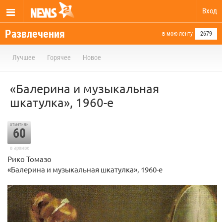
Вход
Развлечения
в мою ленту
2679
Лучшее
Горячее
Новое
«Балерина и музыкальная
шкатулка», 1960-е
отметили
60
в архиве
Рико Томазо
«Балерина и музыкальная шкатулка», 1960-е