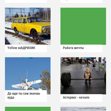
Yellow subДРИЗИН
Работа мечты
Да иди ты сам знаешь
куда
Астерикс - начало