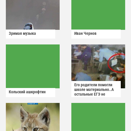
Зримая музыка
Иван Чернов
Его родители помогли
школе материально..А
Кольский ашкрофтин
остальные ЕГЭ не
сдадут