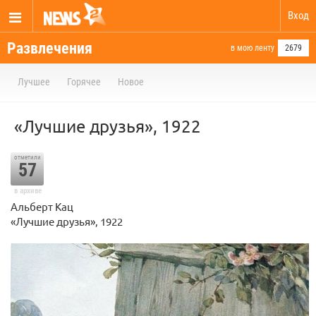
Вход
Развлечения
в мою ленту
2679
Лучшее
Горячее
Новое
«Лучшие друзья», 1922
отметили
57
в архиве
Альберт Кац
«Лучшие друзья», 1922