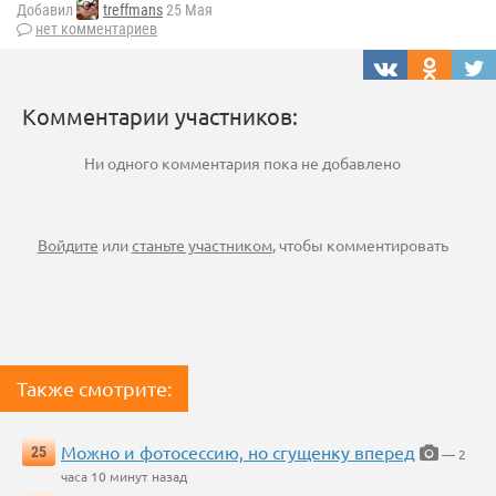
Добавил
treffmans
25 Мая
нет комментариев
Комментарии участников:
Ни одного комментария пока не добавлено
Войдите
или
станьте участником
, чтобы комментировать
Также смотрите:
Можно и фотосессию, но сгущенку вперед
25
— 2
часа 10 минут назад