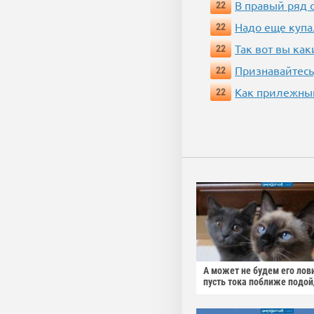
В правый ряд 
22
Надо еще купа
22
Так вот вы как
22
Признавайтесь
22
Как прилежный
22
А может не будем его лов
пусть тока поближе подо