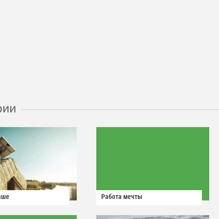
рии
аше
Работа мечты