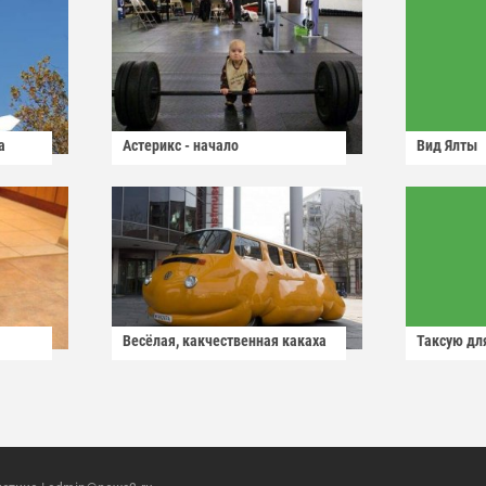
а
Астерикс - начало
Вид Ялты
Весёлая, какчественная какаха
Таксую для