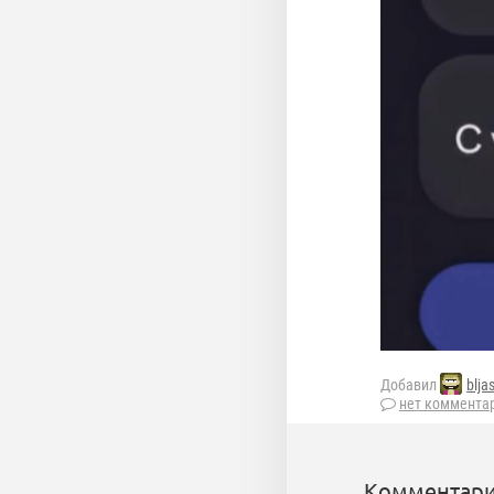
Добавил
blja
нет коммента
Комментари