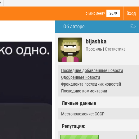
И
Вход
в мою ленту
2679
Об авторе
bljashka
Профиль
|
Статистика
Последние добавленные новости
Одобренные новости
Френдлента последних новостей
Последние комментарии
Личные данные
Местоположение: СССР
Репутация: