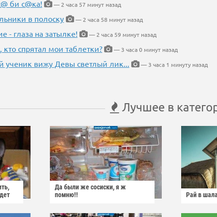
с@ би с@ка!
— 2 часа 57 минут назад
льники в полоску
— 2 часа 58 минут назад
ие - глаза на затылке!
— 2 часа 59 минут назад
, кто спрятал мои таблетки?
— 3 часа 0 минут назад
 ученик вижу Девы светлый лик...
— 3 часа 1 минуту назад
Лучшее в катего
ить,
Да были же сосиски, я ж
йдет
помню!!
Рай в шал