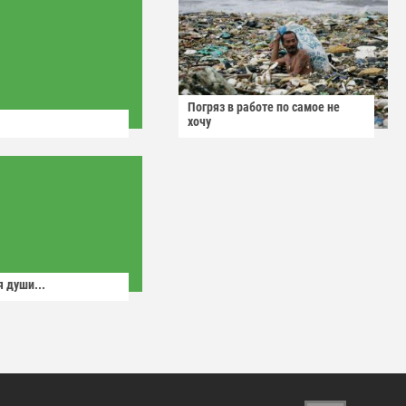
Погряз в работе по самое не
хочу
 души...