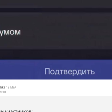
shka
19 Мая
риев
и участников: