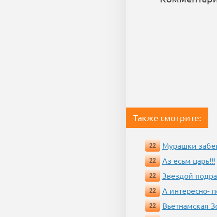
Также смотрите:
Мурашки забе
22
Аз есьм царь!!!
22
Звездой подр
22
А интересно- п
22
Вьетнамская 
22