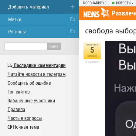
КОРОНАВИРУС
НОВОСТИ
Добавить материал
Развлеч
Метки
свобода выбо
Регионы
отметили
5
человек
в архиве
Последние комментарии
Читайте новости в телеграм
Сообщить об ошибке
Топ сайтов
Забаненные участники
Правила
Частые вопросы
Ночная тема