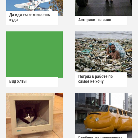
Да иди ты сам знаешь
куда
Астерикс - начало
Погряз в работе по
Вид Ялты
самое не хочу
Весёлая, какчественная