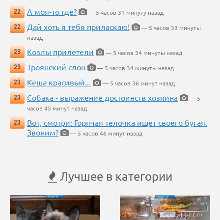
А моя-то где?
22
— 5 часов 31 минуту назад
Дай хоть я тебя приласкаю!
22
— 5 часов 33 минуты
назад
Козлы прилетели
23
— 5 часов 34 минуты назад
Троянский слон
23
— 5 часов 34 минуты назад
Кеша красивый...
23
— 5 часов 36 минут назад
Собака - выражение достоинств хозяина
23
— 5
часов 45 минут назад
Вот, смотри: Горячая телочка ищет своего бугая.
23
Звоним?
— 5 часов 46 минут назад
Лучшее в категории