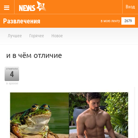
Вход
Развлечения
в мою ленту
2679
Лучшее
Горячее
Новое
и в чём отличие
отметили
4
в архиве