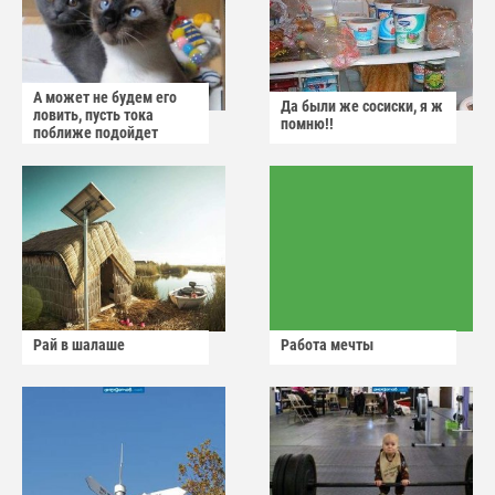
А может не будем его
Да были же сосиски, я ж
ловить, пусть тока
помню!!
поближе подойдет
Рай в шалаше
Работа мечты