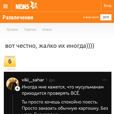
Вход
Развлечения
в мою ленту
2679
Лучшее
Горячее
Новое
вот честно, жалко их иногда))))
отметили
6
в архиве