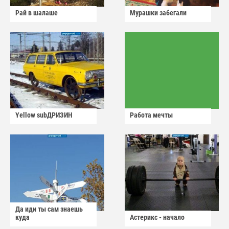
Рай в шалаше
Мурашки забегали
Yellow subДРИЗИН
Работа мечты
Да иди ты сам знаешь
куда
Астерикс - начало