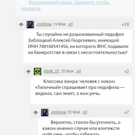
Комментарий скрыт. Нажмите, чтобы
показать.
JonSnow
, 19 Мая ,
url
+10
Ты случайно не разыскиваемый педофил
Заблоцкий Алексей Георгиевич, имеющий
ИНН 780160541456, на которого ФНС подавали
на банкротство в связи с несостоятельностью?
VladK_07
, 20 Мая ,
url
+2
Классика жанра: человек с ником
«Типичный» спрашивает про педофила —
видимо, сам знает, о ком речь.
JonSnow
, 20 Мая ,
url
+7
Вероятно, стоило бы уточнить, о
каком именно случае или контексте
идёт речь, чтобы избежать