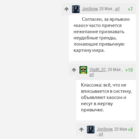
JonSnow
, 20 Мая ,
url
+7
Согласен, за ярлыком
«хаос» часто прячется
нежелание признавать
неудобные тренды,
ломающие привычную
картину мира.
VladK_07
, 20 Мая ,
+10
url
Классика: всё, что не
вписывается в систему,
объявляют хаосом и
несут в жертву
привычке.
JonSnow
, 20 Мая
+8
,
url