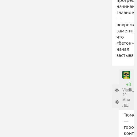
начинани
Главное
—
вовремя
заметить
что
«бетон»
начал
застыват
+3
VladK_0
20
Мая
,
url
Тюме
—
город
контр