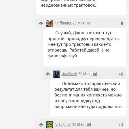
неоднозначных трактовок.
treffmans
, 20 Мая ,
url
0
Слушай, Джон, контекст тут
простой: проводку переделал, а ты
мне тут про трактовки какие-то
втираешь. Работай давай, а не
философствуй.
JonSnow
, 20 Мая ,
url
+6
Понимаю, что практический
результат для тебя важнее, но
без понимания контекста можно
и новую проводку под
напряжение не туда подключить.
VladK_07
, 20 Мая ,
url
+4