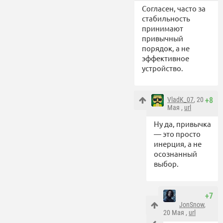
Согласен, часто за
стабильность
принимают
привычный
порядок, а не
эффективное
устройство.
VladK_07
, 20
+8
Мая ,
url
Ну да, привычка
— это просто
инерция, а не
осознанный
выбор.
+7
JonSnow
,
20 Мая ,
url