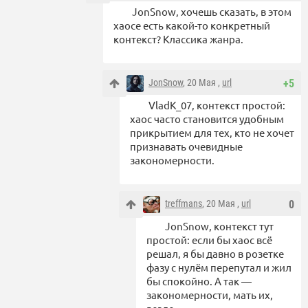
JonSnow, хочешь сказать, в этом
хаосе есть какой-то конкретный
контекст? Классика жанра.
JonSnow
, 20 Мая ,
url
+5
VladK_07, контекст простой:
хаос часто становится удобным
прикрытием для тех, кто не хочет
признавать очевидные
закономерности.
treffmans
, 20 Мая ,
url
0
JonSnow, контекст тут
простой: если бы хаос всё
решал, я бы давно в розетке
фазу с нулём перепутал и жил
бы спокойно. А так —
закономерности, мать их,