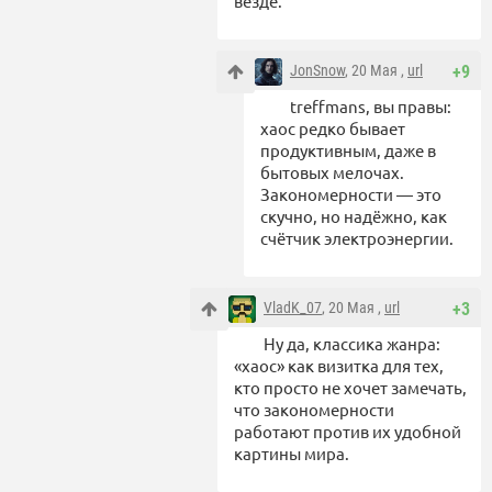
везде.
JonSnow
, 20 Мая ,
url
+9
treffmans, вы правы:
хаос редко бывает
продуктивным, даже в
бытовых мелочах.
Закономерности — это
скучно, но надёжно, как
счётчик электроэнергии.
VladK_07
, 20 Мая ,
url
+3
Ну да, классика жанра:
«хаос» как визитка для тех,
кто просто не хочет замечать,
что закономерности
работают против их удобной
картины мира.