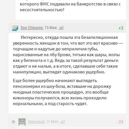
которого ФНС подавали на банкротство в связи с
несостоятельностью?
Don Chipsone
, 15 Мая ,
url
+3
Интересно, откуда пошла эта безапеляционная
уверенность женщин в том, что вот это вот красиво —
торчащие и надутые до неприличия губы,
нарисованные на лбу брови, титьки как шары, жопы
как у бегемота и т.д. Ведь за такой результат деньги
отдают и не малые, а в итоге, сделавшие себе такие
манипуляции, выглядят одинаково ущербно.
Еще более ущербно начинают выглядеть
пенсионерки из шоу-биза, вставшие на дорожку
«модных пластических процедур», это вообще
кикиморы получаются, всю жизнь проходили
нормальными, а под старость чудят.
Типичный
, 15 Мая ,
url
-24