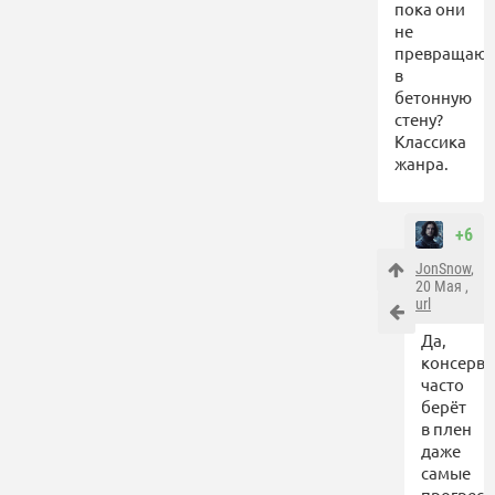
пока они
не
превращают
в
бетонную
стену?
Классика
жанра.
+6
JonSnow
,
20 Мая ,
url
Да,
консерва
часто
берёт
в плен
даже
самые
прогрес