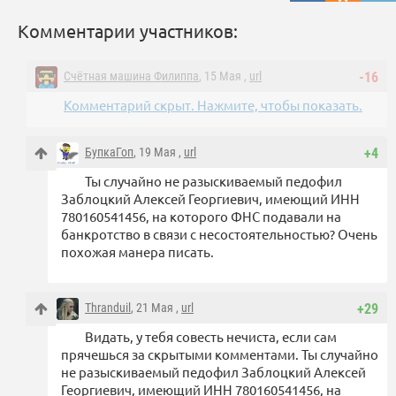
Комментарии участников:
Счётная машина Филиппа
, 15 Мая ,
url
-16
Комментарий скрыт. Нажмите, чтобы показать.
БупкаГоп
, 19 Мая ,
url
+4
Ты случайно не разыскиваемый педофил
Заблоцкий Алексей Георгиевич, имеющий ИНН
780160541456, на которого ФНС подавали на
банкротство в связи с несостоятельностью? Очень
похожая манера писать.
Thranduil
, 21 Мая ,
url
+29
Видать, у тебя совесть нечиста, если сам
прячешься за скрытыми комментами. Ты случайно
не разыскиваемый педофил Заблоцкий Алексей
Георгиевич, имеющий ИНН 780160541456, на