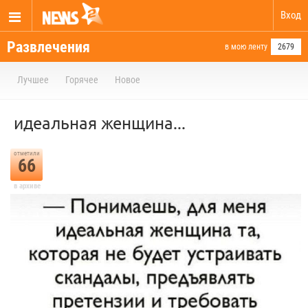
Вход
Развлечения
в мою ленту
2679
Лучшее
Горячее
Новое
идеальная женщина...
отметили
66
в архиве