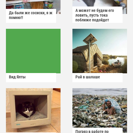
А может не будем его
Да были же сосиски, я ж
ловить, пусть тока
помню!!
поближе подойдет
Вид Ялты
Рай в шалаше
Погряз в работе по