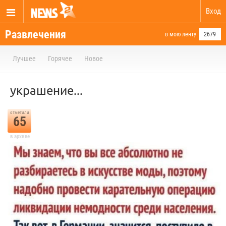
Вход
Развлечения
в мою ленту
2679
Лучшее
Горячее
Новое
украшение...
отметили
65
в архиве