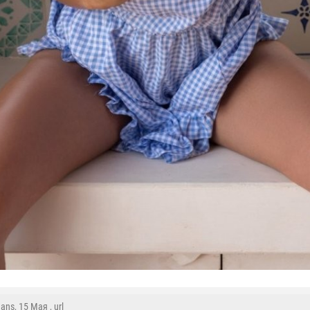
mans
, 15 Мая ,
url