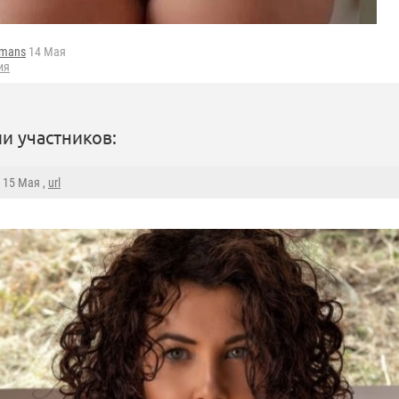
fmans
14 Мая
ия
и участников:
, 15 Мая ,
url