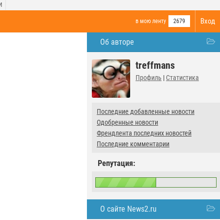
И
Вход
в мою ленту
2679
Об авторе
treffmans
Профиль
|
Статистика
Последние добавленные новости
Одобренные новости
Френдлента последних новостей
Последние комментарии
Репутация:
О сайте News2.ru