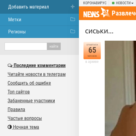
КОРОНАВИРУС
НОВОСТИ
Добавить материал
Развлеч
Метки
сиськи...
Регионы
отметили
65
человек
в архиве
Последние комментарии
Читайте новости в телеграм
Сообщить об ошибке
Топ сайтов
Забаненные участники
Правила
Частые вопросы
Ночная тема