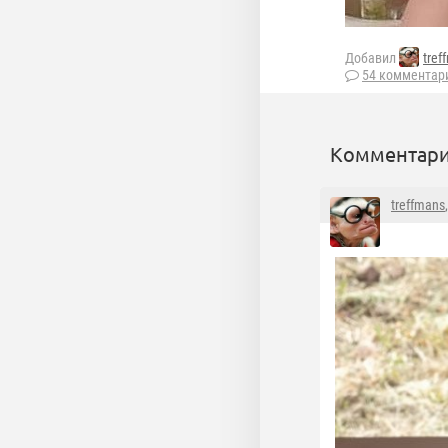
Добавил
tref
54 комментар
Комментари
treffmans