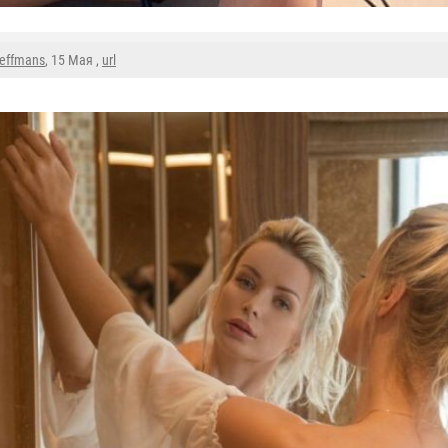
reffmans
, 15 Мая ,
url