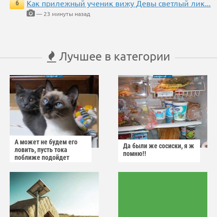
Как прилежный ученик вижу Девы светлый лик...
6
— 23 минуты назад
Лучшее в категории
А может не будем его
Да были же сосиски, я ж
ловить, пусть тока
помню!!
поближе подойдет