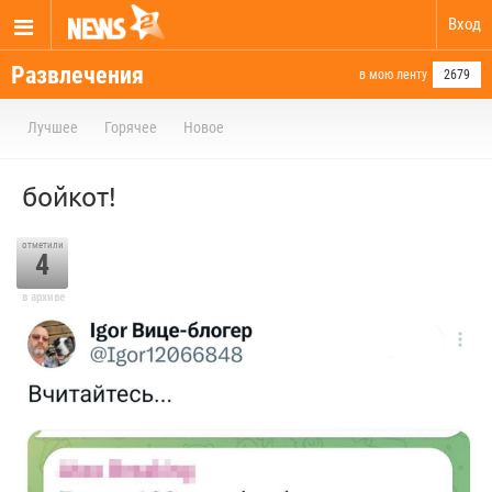
Вход
Развлечения
в мою ленту
2679
Лучшее
Горячее
Новое
бойкот!
отметили
4
в архиве