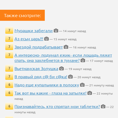
Также смотрите:
Мурашки забегали
7
— 14 минут назад
Аз есьм царь!!!
7
— 15 минут назад
Звездой подрабатывает
7
— 16 минут назад
А интересно- подумал ежик- если лошадь ляжет
7
спать, она захлебнется в тумане?
— 17 минут назад
Вьетнамская Золушка
7
— 19 минут назад
В правый ряд с@ би с@ка!
7
— 20 минут назад
Надо еще купальники в полоску
6
— 21 минуту назад
Так вот вы какие - глаза на затылке!
6
— 22 минуты
назад
Признавайтесь, кто спрятал мои таблетки?
6
— 22
минуты назад