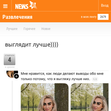
Вход
Развлечения
в мою ленту
2679
Лучшее
Горячее
Новое
выглядит лучше))))
отметили
4
в архиве