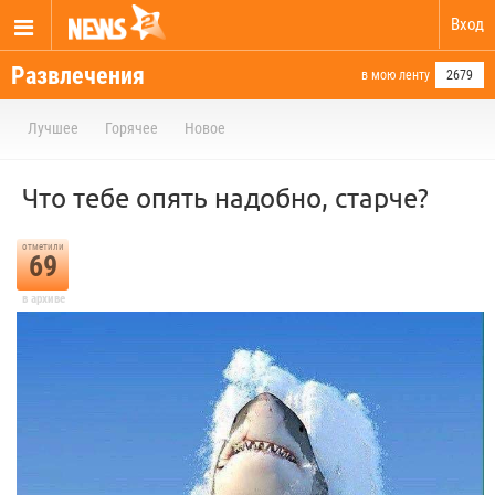
Вход
Развлечения
в мою ленту
2679
Лучшее
Горячее
Новое
Что тебе опять надобно, старче?
отметили
69
в архиве