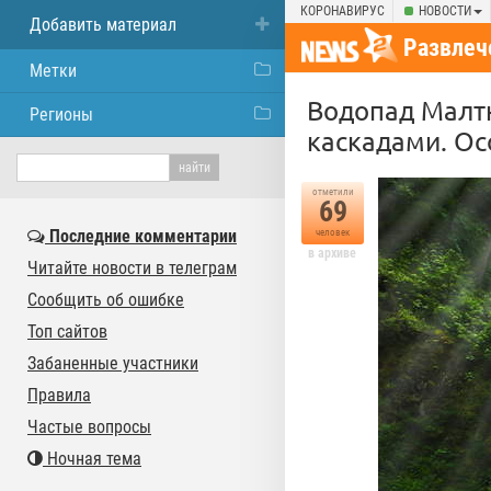
КОРОНАВИРУС
НОВОСТИ
Добавить материал
Развлеч
Метки
Водопад Малт
Регионы
каскадами. Ос
отметили
69
Последние комментарии
человек
в архиве
Читайте новости в телеграм
Сообщить об ошибке
Топ сайтов
Забаненные участники
Правила
Частые вопросы
Ночная тема