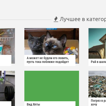
Лучшее в катего
А может не будем его ловить,
пусть тока поближе подойдет
Рай в шал
Погряз в р
Вид Ялты
хочу