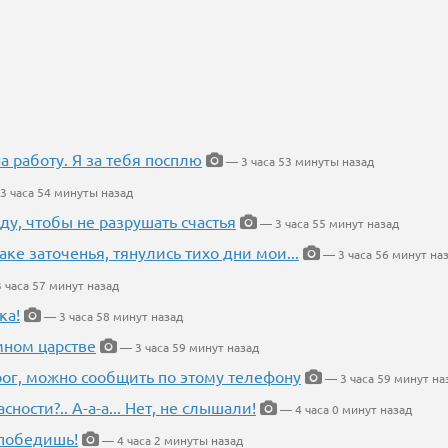
на работу. Я за тебя посплю
— 3 часа 53 минуты назад
3 часа 54 минуты назад
ду, чтобы не разрушать счастья
— 3 часа 55 минут назад
аке заточенья, тянулись тихо дни мои...
— 3 часа 56 минут на
 часа 57 минут назад
ка!
— 3 часа 58 минут назад
мном царстве
— 3 часа 59 минут назад
рог, можно сообщить по этому телефону
— 3 часа 59 минут на
ности?.. А-а-а... Нет, не слышали!
— 4 часа 0 минут назад
победишь!
— 4 часа 2 минуты назад