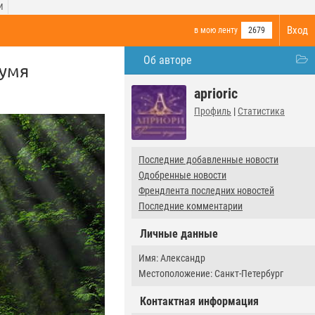
И
Вход
в мою ленту
2679
Об авторе
вумя
aprioric
Профиль
|
Статистика
Последние добавленные новости
Одобренные новости
Френдлента последних новостей
Последние комментарии
Личные данные
Имя: Александр
Местоположение: Санкт-Петербург
Контактная информация