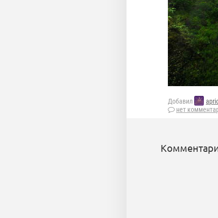
Добавил
apri
нет коммента
Комментари