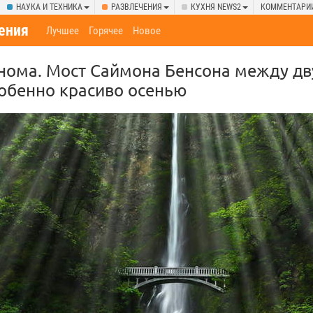
НАУКА И ТЕХНИКА
РАЗВЛЕЧЕНИЯ
КУХНЯ NEWS2
КОММЕНТАРИ
ения
Лучшее
Горячее
Новое
нома. Мост Саймона Бенсона между д
обенно красиво осенью