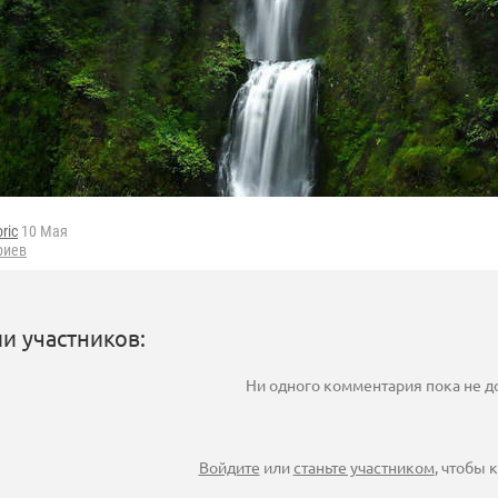
oric
10 Мая
риев
и участников:
Ни одного комментария пока не 
Войдите
или
станьте участником
, чтобы