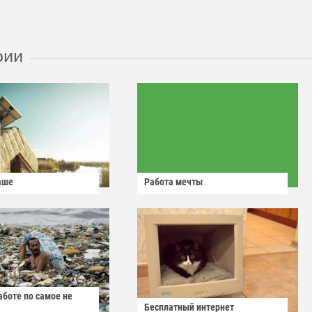
рии
аше
Работа мечты
аботе по самое не
Бесплатный интернет