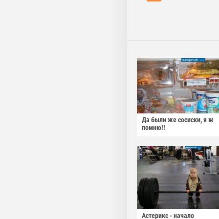
Да были же сосиски, я ж
помню!!
Астерикс - начало