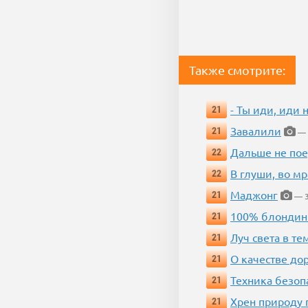
Также смотрите:
- Ты иди, иди 
21
Завалили
21
— 
Дальше не пое
22
В глуши, во мр
22
Маджонг
21
— 3
100% блондин
21
Луч света в те
21
О качестве до
21
Техника безопас
21
Хрен природу 
21